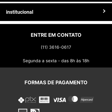
de alta qualidade, preços competitivos e atendimento especializado.
Faça seu pedido hoje mesmo!
Trocas e devoluções
institucional
Prazos e entregas
Quem somos
Politica de privacidade
ENTRE EM CONTATO
Termos de uso
(11) 3616-0617
Nossos cupons
Segunda a sexta - das 8h às 18h
FORMAS DE PAGAMENTO