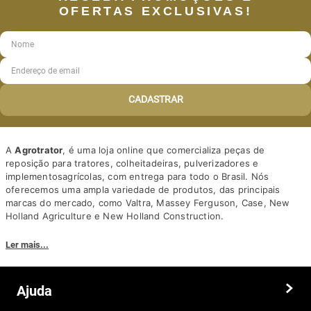
OFERTAS EXCLUSIVAS!
CADASTRAR
A
Agrotrator
, é uma loja online que comercializa peças de
reposição para tratores, colheitadeiras, pulverizadores e
implementosagrícolas, com entrega para todo o Brasil. Nós
oferecemos uma ampla variedade de produtos, das principais
marcas do mercado, como Valtra, Massey Ferguson, Case, New
Holland Agriculture e New Holland Construction.
Nosso diferencial está na qualidade dos produtos e nos preços
Ler mais...
competitivos. Nós também oferecemos um atendimento
personalizado, com equipe de profissionais altamente capacitados
para tirar dúvidas e auxiliar os clientes.
Ajuda
Somos a solução ideal para quem busca peças e acessórios agrícolas