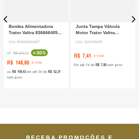
Bomba Alimentadora
Junta Tampa Válvula
Trator Valtra 836666405
Motor Trator Valtra
AST
122470 Santa Cruz
Cód:
836666405AST
Cód:
122470NOR
-
30%
R$
223
,
75
R$
7
,
41
à vista
R$
148
,
80
à vista
R$
7
,
80
Em até
1
de
sem juros
R$
156
,
63
R$
52
,
21
ou
em até
3
de
sem juros
RECEBA PROMOÇÕES E