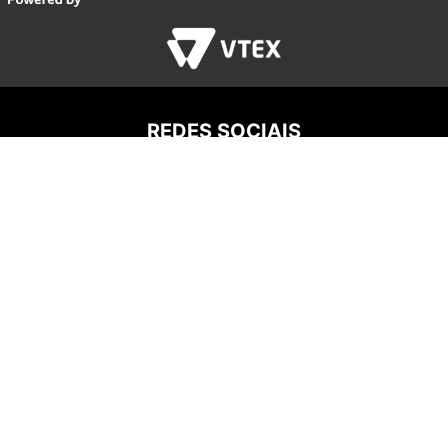
REDES SOCIAIS
AGROTRATOR PARTS COMERCIO DIGITAL LTDA
Av. Pres. Castelo Branco, 7777 - Andar 1 - Conj. A - São
Paulo/SP - CEP 05.034-000 - CNPJ: 35.673.897/0001-
07
Endereço eletrônico:
vendas@agrotrator.com.br
Copyright © 2020 agrotrator.com.br - Todos os direitos