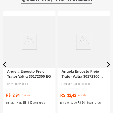
Arruela Encosto Freio
Arruela Encosto Freio
Trator Valtra 30172300 EG
Trator Valtra 30172300
Agco
Cód:
30172300EG
Cód:
30172300,000000
R$
2
,
94
R$
32
,
42
à vista
à vista
R$
3
,
10
R$
34
,
13
Em até
1
de
sem juros
Em até
1
de
sem juros