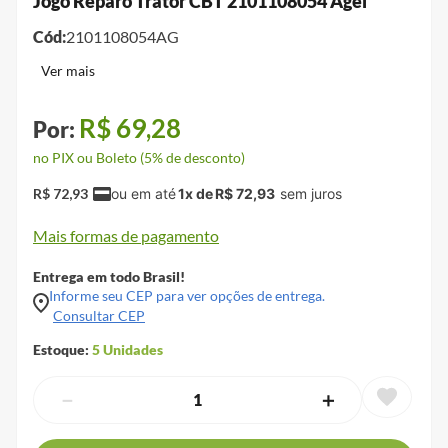
Jogo Reparo Trator CBT 2101108054 Agel
Cód:
2101108054AG
R$
69
,
28
no PIX ou Boleto (5% de desconto)
R$
72
,
93
1
x de
R$
72
,
93
Mais formas de pagamento
Entrega em todo Brasil!
Informe seu CEP para ver opções de entrega.
Consultar CEP
Estoque:
5
Unidades
－
＋