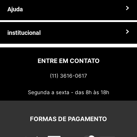
RECEBA PROMOÇÕES E
OFERTAS EXCLUSIVAS!
CADASTRAR
A
Agrotrator
, é uma loja online que comercializa peças de
reposição para tratores, colheitadeiras, pulverizadores e
implementosagrícolas, com entrega para todo o Brasil. Nós
oferecemos uma ampla variedade de produtos, das principais
marcas do mercado, como Valtra, Massey Ferguson, Case, New