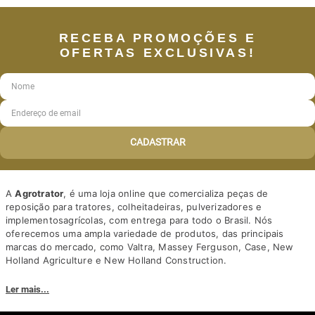
Alavanca Trator Massey
Garfo Duplo Câmbio
Ferguson 6314425
Trator Valtra 81915600
Eraltractor
CBL
Cód:
6314425
Cód:
81915600CBL
-
30%
-
30%
R$
361
,
50
R$
375
,
00
R$
240
,
40
R$
249
,
38
à vista
à vista
R$
253
,
05
R$
50
,
61
R$
262
,
50
R$
52
,
50
ou
em até
5
de
ou
em até
5
de
sem juros
sem juros