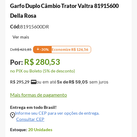
Garfo Duplo Câmbio Trator Valtra 81915600
Della Rosa
Cód:
81915600DR
De
R$
421
,
85
-
30
%
Economize
R$
126
,
56
R$
280
,
53
no PIX ou Boleto (5% de desconto)
R$
295
,
29
5
x de
R$
59
,
05
Mais formas de pagamento
Entrega em todo Brasil!
Informe seu CEP para ver opções de entrega.
Consultar CEP
Estoque:
20
Unidades