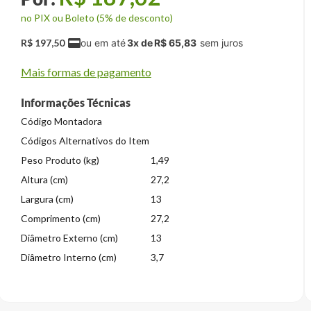
no PIX ou Boleto (5% de desconto)
R$
197
,
50
3
x de
R$
65
,
83
Mais formas de pagamento
Informações Técnicas
Código Montadora
Códigos Alternativos do Item
Peso Produto (kg)
1,49
Altura (cm)
27,2
Largura (cm)
13
Comprimento (cm)
27,2
Diâmetro Externo (cm)
13
Diâmetro Interno (cm)
3,7