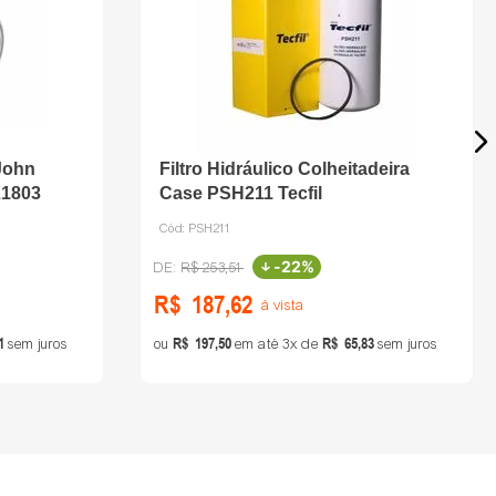
 John
Filtro Hidráulico Colheitadeira
21803
Case PSH211 Tecfil
Cód:
PSH211
-
22%
R$
253
,
51
R$
187
,
62
à vista
1
R$
197
,
50
R$
65
,
83
sem juros
ou
em até
3
de
sem juros