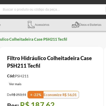
Buscar o produto ou código da peça...
e
Acessórios
Óleos e Baterias
áulico Colheitadeira Case PSH211 Tecfil
Filtro Hidráulico Colheitadeira Case
PSH211 Tecfil
Cód:
PSH211
Economize
R$
56
,
01
De
R$
253
,
51
-
22
%
R$
187
,
62