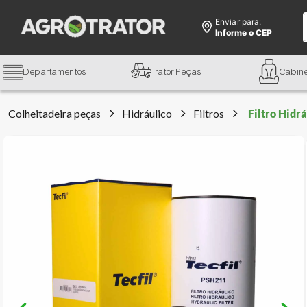
Enviar para:
Informe o CEP
Departamentos
Trator Peças
Cabin
Colheitadeira peças
Hidráulico
Filtros
Filtro Hidr