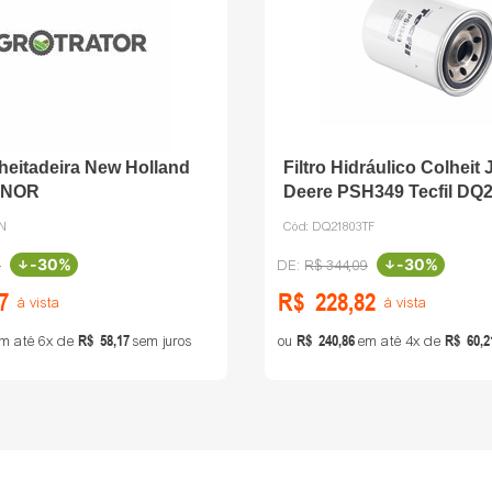
heitadeira New Holland
Filtro Hidráulico Colheit
 NOR
Deere PSH349 Tecfil DQ
7N
Cód:
DQ21803TF
-
30%
-
30%
0
R$
344
,
09
7
R$
228
,
82
à vista
à vista
R$
58
,
17
R$
240
,
86
R$
60
,
2
m até
6
de
sem juros
ou
em até
4
de