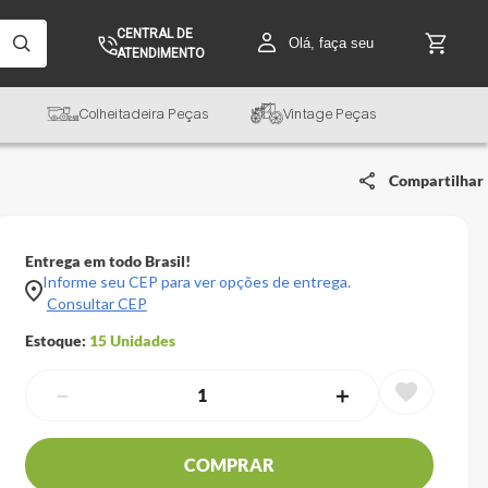
CENTRAL DE
Olá, faça seu
ATENDIMENTO
Colheitadeira Peças
Vintage Peças
Compartilhar
Entrega em todo Brasil!
Informe seu CEP para ver opções de entrega.
Consultar CEP
Estoque:
15
Unidades
－
＋
COMPRAR