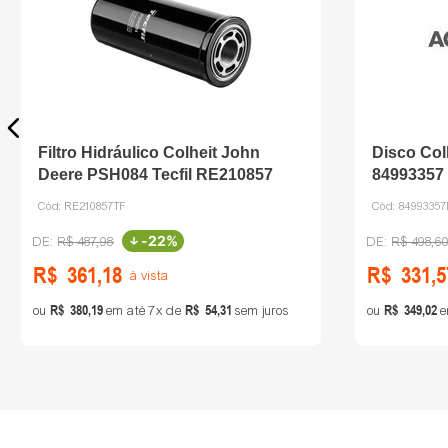
Filtro Hidráulico Colheit John
Disco Col
Deere PSH084 Tecfil RE210857
84993357
Cód:
RE210857TF
Cód:
8499335
-
22%
R$
487
,
98
R$
498
,
6
R$
361
,
18
R$
331
,
5
à vista
R$
380
,
19
R$
54
,
31
R$
349
,
02
ou
em até
7
de
sem juros
ou
e