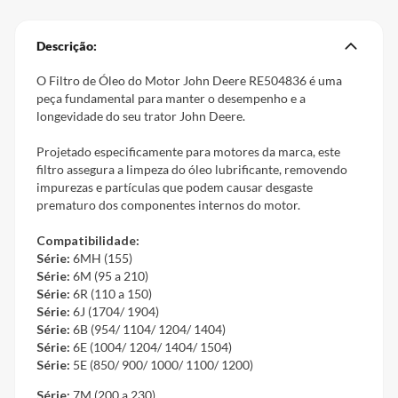
Descrição:
O Filtro de Óleo do Motor John Deere RE504836 é uma
peça fundamental para manter o desempenho e a
longevidade do seu trator John Deere.
Projetado especificamente para motores da marca, este
filtro assegura a limpeza do óleo lubrificante, removendo
impurezas e partículas que podem causar desgaste
prematuro dos componentes internos do motor.
Compatibilidade:
Série:
6MH (155)
Série:
6M (95 a 210)
Série:
6R (110 a 150)
Série:
6J (1704/ 1904)
Série:
6B (954/ 1104/ 1204/ 1404)
Série:
6E (1004/ 1204/ 1404/ 1504)
Série:
5E (850/ 900/ 1000/ 1100/ 1200)
Série:
7M (200 a 230)