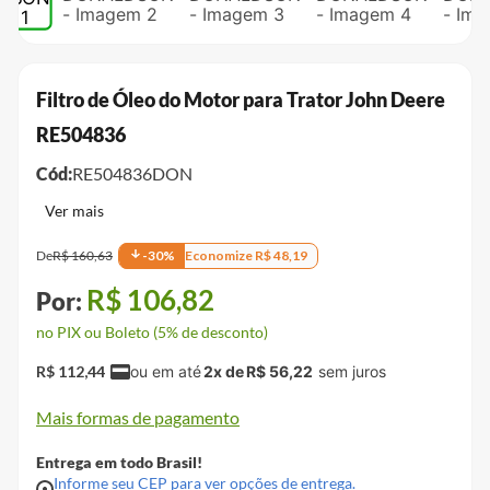
Filtro de Óleo do Motor para Trator John Deere
RE504836
Cód:
RE504836DON
De
R$
160
,
63
-
30
%
Economize
R$
48
,
19
R$
106
,
82
no PIX ou Boleto (5% de desconto)
R$
112
,
44
2
x de
R$
56
,
22
Mais formas de pagamento
Entrega em todo Brasil!
Informe seu CEP para ver opções de entrega.