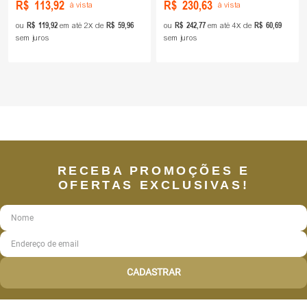
R$
113
,
92
R$
230
,
63
à vista
à vista
R$
119
,
92
R$
59
,
96
R$
242
,
77
R$
60
,
69
ou
em até
2
de
ou
em até
4
de
sem juros
sem juros
RECEBA PROMOÇÕES E
OFERTAS EXCLUSIVAS!
CADASTRAR