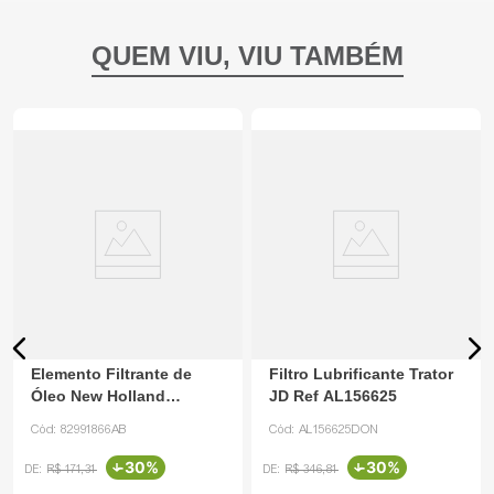
Elemento Filtrante de
Filtro Lubrificante Trator
Óleo New Holland
JD Ref AL156625
82991866 Automotiv
Cód:
82991866AB
Cód:
AL156625DON
-
30%
-
30%
R$
171
,
31
R$
346
,
81