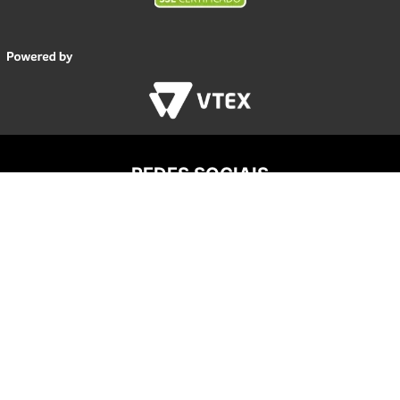
REDES SOCIAIS
AGROTRATOR PARTS COMERCIO DIGITAL LTDA
Av. Pres. Castelo Branco, 7777 - Andar 1 - Conj. A - São
Paulo/SP - CEP 05.034-000 - CNPJ: 35.673.897/0001-
07