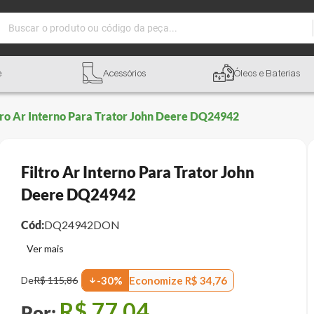
Buscar o produto ou código da peça...
e
Acessórios
Óleos e Baterias
tro Ar Interno Para Trator John Deere DQ24942
Filtro Ar Interno Para Trator John
Deere DQ24942
Cód:
DQ24942DON
Economize
R$
34
,
76
De
R$
115
,
86
-
30
%
R$
77
,
04