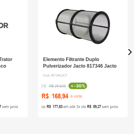
Trator
Elemento Filtrante Duplo
gco
Pulverizador Jacto 817346 Jacto
Cód:
817346JCT
-
30%
R$
254
,
05
R$
168
,
94
à vista
7
R$
177
,
83
R$
59
,
27
sem juros
ou
em até
3
de
sem juros