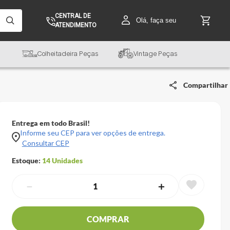
CENTRAL DE
Olá, faça seu
ATENDIMENTO
Colheitadeira Peças
Vintage Peças
Compartilhar
Entrega em todo Brasil!
Informe seu CEP para ver opções de entrega.
Consultar CEP
Estoque:
14
Unidades
－
＋
COMPRAR