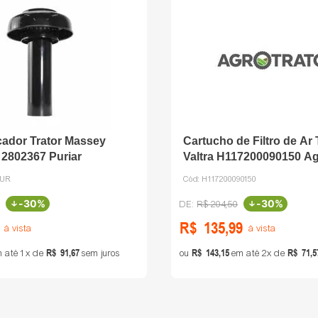
icador Trator Massey
Cartucho de Filtro de Ar 
2802367 Puriar
Valtra H117200090150 A
PUR
Cód:
H117200090150
-
30%
-
30%
R$
204
,
50
R$
135
,
99
à vista
à vista
R$
91
,
67
R$
143
,
15
R$
71
,
5
 até
1
de
sem juros
ou
em até
2
de