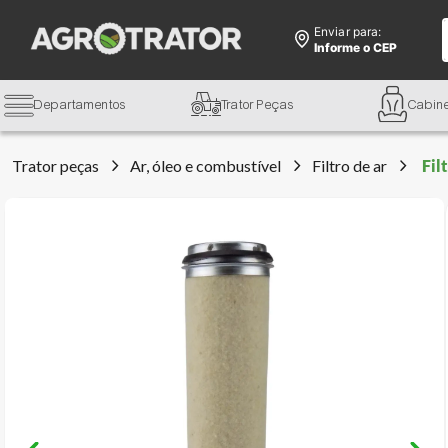
Enviar para:
Informe o CEP
Departamentos
Trator Peças
Cabin
Trator peças
Ar, óleo e combustível
Filtro de ar
Fil