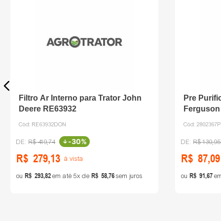
Filtro Ar Interno para Trator John
Pre Purif
Deere RE63932
Ferguson 
Cód:
RE63932DON
Cód:
2802367
-
30%
R$
419
,
74
R$
130
,
95
R$
279
,
13
R$
87
,
09
à vista
R$
293
,
82
R$
58
,
76
R$
91
,
67
ou
em até
5
de
sem juros
ou
em