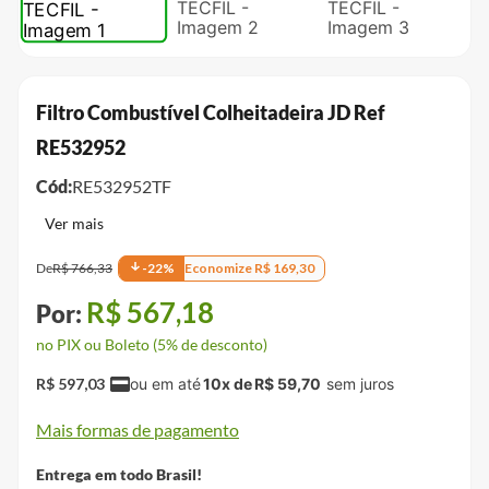
Filtro Combustível Colheitadeira JD Ref
RE532952
Cód:
RE532952TF
De
R$
766
,
33
-
22
%
Economize
R$
169
,
30
R$
567
,
18
no PIX ou Boleto (5% de desconto)
R$
597
,
03
10
x de
R$
59
,
70
Mais formas de pagamento
Entrega em todo Brasil!