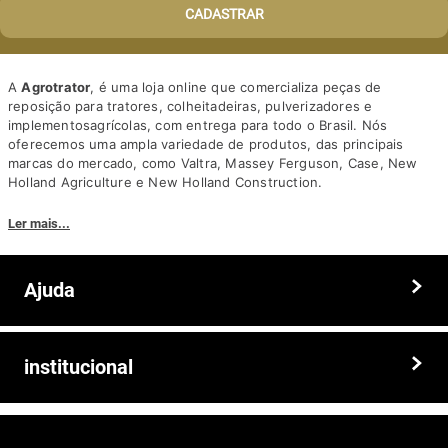
CADASTRAR
A
Agrotrator
, é uma loja online que comercializa peças de
reposição para tratores, colheitadeiras, pulverizadores e
implementosagrícolas, com entrega para todo o Brasil. Nós
oferecemos uma ampla variedade de produtos, das principais
marcas do mercado, como Valtra, Massey Ferguson, Case, New
Holland Agriculture e New Holland Construction.
Nosso diferencial está na qualidade dos produtos e nos preços
Ler mais...
competitivos. Nós também oferecemos um atendimento
personalizado, com equipe de profissionais altamente capacitados
para tirar dúvidas e auxiliar os clientes.
Ajuda
Somos a solução ideal para quem busca peças e acessórios agrícolas
de alta qualidade, preços competitivos e atendimento especializado.
Faça seu pedido hoje mesmo!
Trocas e devoluções
institucional
Prazos e entregas
Quem somos