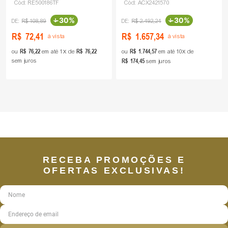
Cód:
RE500186TF
Cód:
ACX2421570
-
30%
-
30%
R$
108
,
89
R$
2
.
492
,
24
R$
72
,
41
R$
1
.
657
,
34
à vista
à vista
R$
76
,
22
R$
76
,
22
R$
1
.
744
,
57
ou
em até
1
de
ou
em até
10
de
R$
174
,
45
sem juros
sem juros
RECEBA PROMOÇÕES E
OFERTAS EXCLUSIVAS!