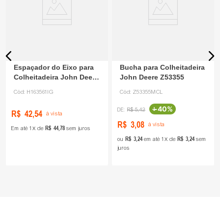
Espaçador do Eixo para
Bucha para Colheitadeira
Colheitadeira John Deere
John Deere Z53355
H163561
Cód:
H163561IG
Cód:
Z53355MCL
-
40%
R$
5
,
42
R$
42
,
54
à vista
R$
3
,
08
à vista
R$
44
,
78
Em até
1
de
sem juros
R$
3
,
24
R$
3
,
24
ou
em até
1
de
sem
juros