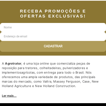
RECEBA PROMOÇÕES E
OFERTAS EXCLUSIVAS!
CADASTRAR
A
Agrotrator
, é uma loja online que comercializa peças de
reposição para tratores, colheitadeiras, pulverizadores e
implementosagrícolas, com entrega para todo o Brasil. Nós
oferecemos uma ampla variedade de produtos, das principais
marcas do mercado, como Valtra, Massey Ferguson, Case, New
Holland Agriculture e New Holland Construction.
Nosso diferencial está na qualidade dos produtos e nos preços
Ler mais...
competitivos. Nós também oferecemos um atendimento
personalizado, com equipe de profissionais altamente capacitados