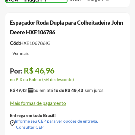
Espaçador Roda Dupla para Colheitadeira John
Deere HXE106786
Cód:
HXE106786IG
R$
46
,
96
no PIX ou Boleto (5% de desconto)
R$
49
,
43
1
x de
R$
49
,
43
Mais formas de pagamento
Entrega em todo Brasil!
Informe seu CEP para ver opções de entrega.
Consultar CEP