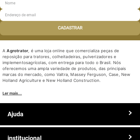
CADASTRAR
A
Agrotrator
, é uma loja online que comercializa peças de
reposição para tratores, colheitadeiras, pulverizadores e
implementosagrícolas, com entrega para todo o Brasil. Nós
oferecemos uma ampla variedade de produtos, das principais
marcas do mercado, como Valtra, Massey Ferguson, Case, New
Holland Agriculture e New Holland Construction.
Nosso diferencial está na qualidade dos produtos e nos preços
Ler mais...
competitivos. Nós também oferecemos um atendimento
personalizado, com equipe de profissionais altamente capacitados
para tirar dúvidas e auxiliar os clientes.
Ajuda
Somos a solução ideal para quem busca peças e acessórios agrícolas
de alta qualidade, preços competitivos e atendimento especializado.
Faça seu pedido hoje mesmo!
Trocas e devoluções
institucional