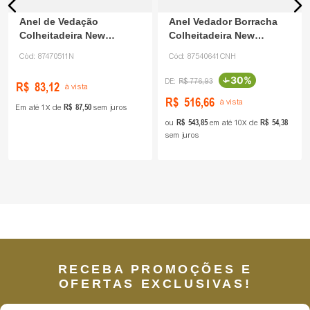
Anel de Vedação
Anel Vedador Borracha
Colheitadeira New
Colheitadeira New
Holland 87470511 DVS
Holland 87540641 CNH
Cód:
87470511N
Cód:
87540641CNH
-
30%
R$
776
,
93
R$
83
,
12
à vista
R$
516
,
66
à vista
R$
87
,
50
Em até
1
de
sem juros
R$
543
,
85
R$
54
,
38
ou
em até
10
de
sem juros
RECEBA PROMOÇÕES E
OFERTAS EXCLUSIVAS!