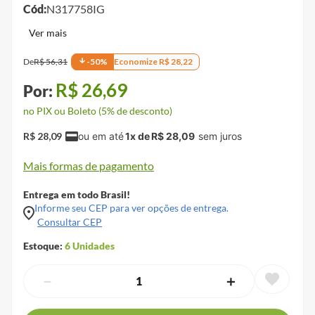
Cód:
N317758IG
De
R$
56
,
31
-
50
%
Economize
R$
28
,
22
R$
26
,
69
no PIX ou Boleto (5% de desconto)
R$
28
,
09
1
x de
R$
28
,
09
Mais formas de pagamento
Entrega em todo Brasil!
Informe seu CEP para ver opções de entrega.
Consultar CEP
Estoque:
6
Unidades
－
＋