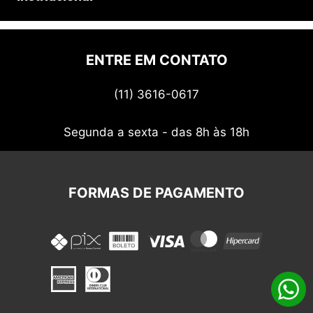
Prazos e entregas
Quem somos
Politica de privacidade
ENTRE EM CONTATO
Termos de uso
(11) 3616-0617
Nossos cupons
Segunda a sexta - das 8h às 18h
FORMAS DE PAGAMENTO