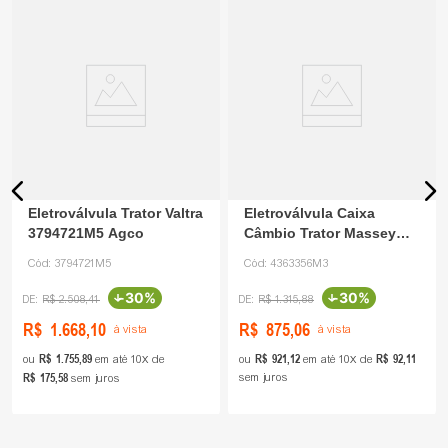
Eletroválvula Trator Valtra
Eletroválvula Caixa
3794721M5 Agco
Câmbio Trator Massey
4363356M3 Agco
Cód:
3794721M5
Cód:
4363356M3
-
30%
-
30%
R$
2
.
508
,
41
R$
1
.
315
,
88
R$
1
.
668
,
10
R$
875
,
06
à vista
à vista
R$
1
.
755
,
89
R$
921
,
12
R$
92
,
11
ou
em até
10
de
ou
em até
10
de
R$
175
,
58
sem juros
sem juros