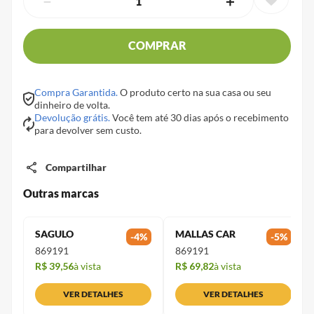
－
＋
COMPRAR
Compra Garantida.
O produto certo na sua casa ou seu
dinheiro de volta.
Devolução grátis.
Você tem até 30 dias após o recebimento
para devolver sem custo.
Compartilhar
Outras marcas
SAGULO
MALLAS CAR
-
4
%
-
5
%
869191
869191
R$ 39,56
à vista
R$ 69,82
à vista
VER DETALHES
VER DETALHES