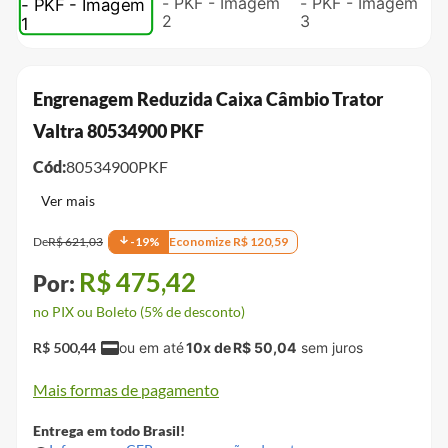
Engrenagem Reduzida Caixa Câmbio Trator
Valtra 80534900 PKF
Cód:
80534900PKF
De
R$
621
,
03
-
19
%
Economize
R$
120
,
59
R$
475
,
42
no PIX ou Boleto (5% de desconto)
R$
500
,
44
10
x de
R$
50
,
04
Mais formas de pagamento
Entrega em todo Brasil!