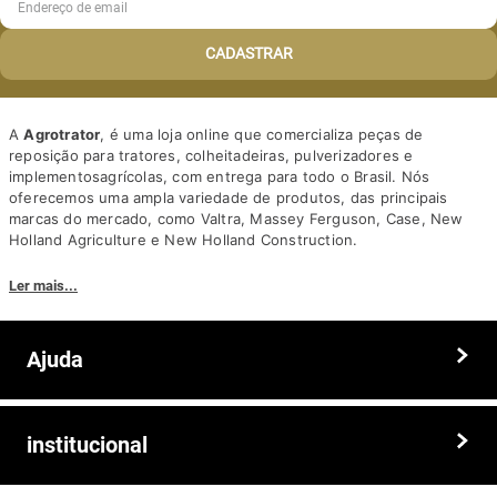
CADASTRAR
A
Agrotrator
, é uma loja online que comercializa peças de
reposição para tratores, colheitadeiras, pulverizadores e
implementosagrícolas, com entrega para todo o Brasil. Nós
oferecemos uma ampla variedade de produtos, das principais
marcas do mercado, como Valtra, Massey Ferguson, Case, New
Holland Agriculture e New Holland Construction.
Nosso diferencial está na qualidade dos produtos e nos preços
Ler mais...
competitivos. Nós também oferecemos um atendimento
personalizado, com equipe de profissionais altamente capacitados
para tirar dúvidas e auxiliar os clientes.
Ajuda
Somos a solução ideal para quem busca peças e acessórios agrícolas
de alta qualidade, preços competitivos e atendimento especializado.
Faça seu pedido hoje mesmo!
Trocas e devoluções
institucional
Prazos e entregas