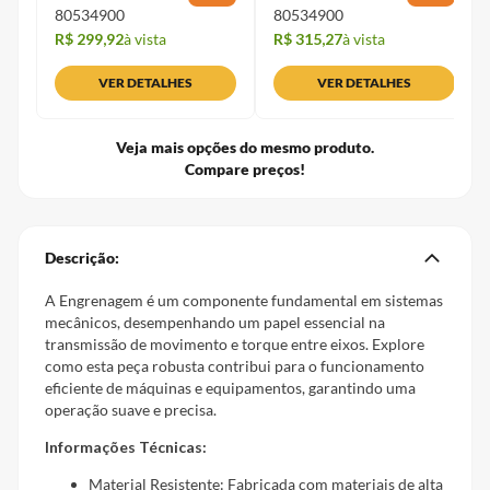
80534900
80534900
R$ 299,92
à vista
R$ 315,27
à vista
VER DETALHES
VER DETALHES
Veja mais opções do mesmo produto.
Compare preços!
Descrição:
A Engrenagem é um componente fundamental em sistemas
mecânicos, desempenhando um papel essencial na
transmissão de movimento e torque entre eixos. Explore
como esta peça robusta contribui para o funcionamento
eficiente de máquinas e equipamentos, garantindo uma
operação suave e precisa.
Informações Técnicas:
Material Resistente: Fabricada com materiais de alta