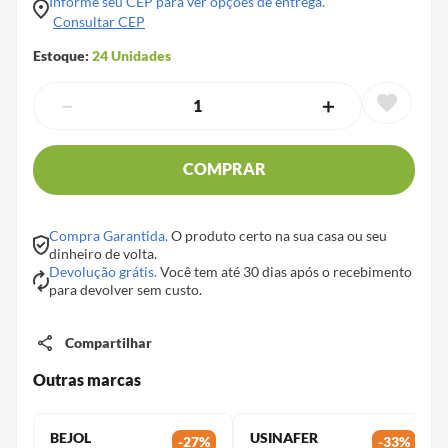
Informe seu CEP para ver opções de entrega.
Consultar CEP
Estoque:
24
Unidades
－
＋
COMPRAR
Compra Garantida.
O produto certo na sua casa ou seu
dinheiro de volta.
Devolução grátis.
Você tem até 30 dias após o recebimento
para devolver sem custo.
Compartilhar
Outras marcas
BEJOL
USINAFER
-
27
%
-
33
%