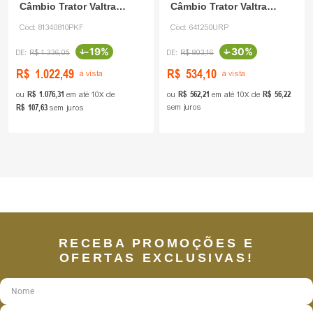
Câmbio Trator Valtra
Câmbio Trator Valtra
81340810 PKF
641250 Usinafer
Cód:
81340810PKF
Cód:
641250URP
-
19%
-
30%
R$
1
.
336
,
05
R$
803
,
16
R$
1
.
022
,
49
R$
534
,
10
à vista
à vista
R$
1
.
076
,
31
R$
562
,
21
R$
56
,
22
ou
em até
10
de
ou
em até
10
de
R$
107
,
63
sem juros
sem juros
RECEBA PROMOÇÕES E
OFERTAS EXCLUSIVAS!