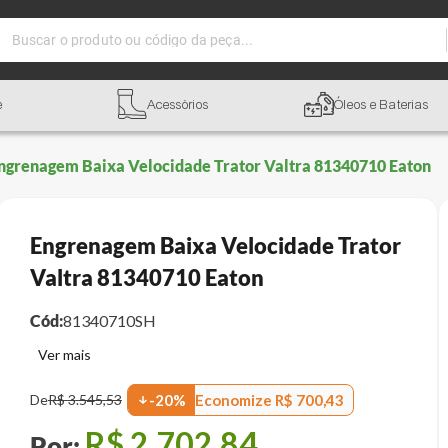
Buscar o produto ou código da peça...
e
Acessórios
Óleos e Baterias
ngrenagem Baixa Velocidade Trator Valtra 81340710 Eaton
Engrenagem Baixa Velocidade Trator
Valtra 81340710 Eaton
Cód:
81340710SH
Economize
R$
700
,
43
De
R$
3
.
545
,
53
-
20
%
R$
2
.
702
,
84