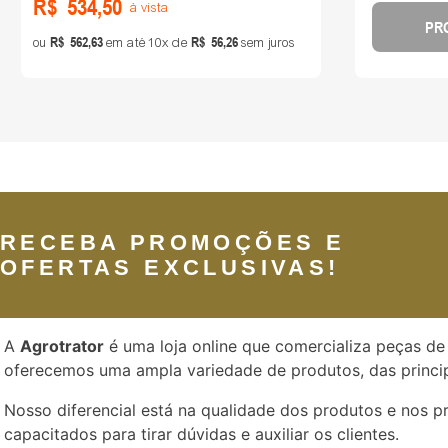
R$
534
,
50
à vista
PR
R$
562
,
63
R$
56
,
26
ou
em até
10
de
sem juros
RECEBA PROMOÇÕES E
OFERTAS EXCLUSIVAS!
A
Agrotrator
é uma loja online que comercializa peças de 
oferecemos uma ampla variedade de produtos, das princip
Nosso diferencial está na qualidade dos produtos e nos 
capacitados para tirar dúvidas e auxiliar os clientes.