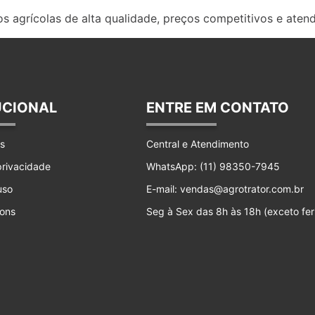
s agrícolas de alta qualidade, preços competitivos e aten
UCIONAL
ENTRE EM CONTATO
s
Central e Atendimento
 privacidade
WhatsApp: (11) 98350-7945
uso
E-mail: vendas@agrotrator.com.br
ons
Seg à Sex das 8h às 18h (exceto fer