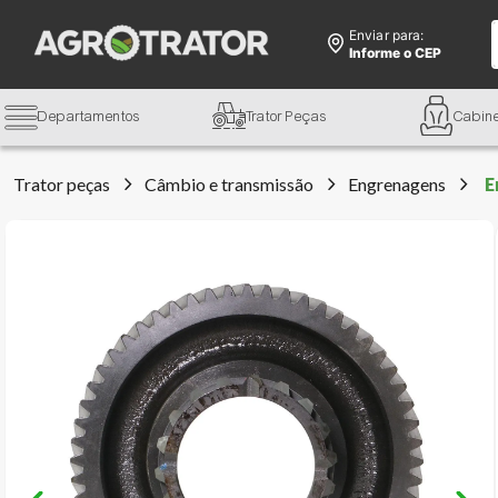
Enviar para:
Informe o CEP
Departamentos
Trator Peças
Cabin
Trator peças
Câmbio e transmissão
Engrenagens
E