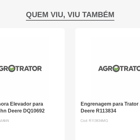
sora Elevador para
Engrenagem para Trator
ohn Deere DQ10692
Deere R113834
2MANN
Cód:
R113834MG