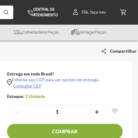
CENTRAL DE
Olá, faça seu
ATENDIMENTO
Colheitadeira Peças
Vintage Peças
Compartilhar
Entrega em todo Brasil!
Informe seu CEP para ver opções de entrega.
Consultar CEP
Estoque:
1
Unidade
－
＋
COMPRAR