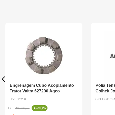
Engrenagem Cubo Acoplamento
Polia Ten
Trator Valtra 627290 Agco
Colheit J
Cód:
627290
Cód:
DQ1069
-
30%
R$
803
,
75