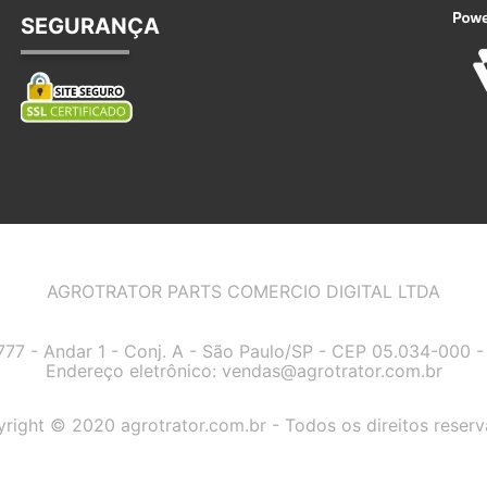
SEGURANÇA
AGROTRATOR PARTS COMERCIO DIGITAL LTDA
7777 - Andar 1 - Conj. A - São Paulo/SP - CEP 05.034-000
Endereço eletrônico:
vendas@agrotrator.com.br
right © 2020 agrotrator.com.br - Todos os direitos reser