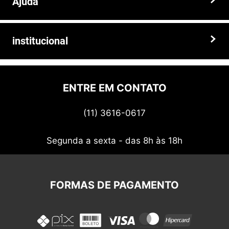
Ajuda
Somos a solução ideal para quem busca peças e acessórios agrícolas
de alta qualidade, preços competitivos e atendimento especializado.
Faça seu pedido hoje mesmo!
Trocas e devoluções
institucional
Prazos e entregas
Quem somos
Politica de privacidade
ENTRE EM CONTATO
Termos de uso
(11) 3616-0617
Nossos cupons
Segunda a sexta - das 8h às 18h
FORMAS DE PAGAMENTO