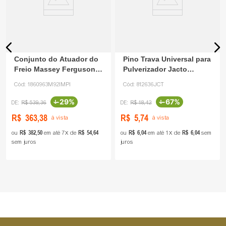
Conjunto do Atuador do
Pino Trava Universal para
Freio Massey Ferguson
Pulverizador Jacto
1860963M92 IMPI
812636 Jacto
Cód:
1860963M92IMPI
Cód:
812636JCT
-
29%
-
67%
R$
539
,
36
R$
18
,
42
R$
363
,
38
R$
5
,
74
à vista
à vista
R$
382
,
50
R$
54
,
64
R$
6
,
04
R$
6
,
04
ou
em até
7
de
ou
em até
1
de
sem
sem juros
juros