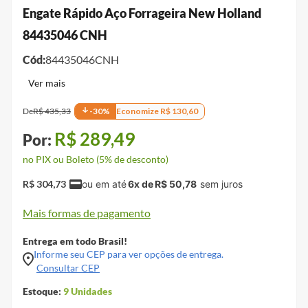
Engate Rápido Aço Forrageira New Holland
84435046 CNH
Cód:
84435046CNH
De
R$
435
,
33
-
30
%
Economize
R$
130
,
60
R$
289
,
49
no PIX ou Boleto (5% de desconto)
R$
304
,
73
6
x de
R$
50
,
78
Mais formas de pagamento
Entrega em todo Brasil!
Informe seu CEP para ver opções de entrega.
Consultar CEP
Estoque:
9
Unidades