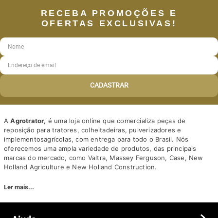
RECEBA PROMOÇÕES E
OFERTAS EXCLUSIVAS!
CADASTRAR
A
Agrotrator
, é uma loja online que comercializa peças de
reposição para tratores, colheitadeiras, pulverizadores e
implementosagrícolas, com entrega para todo o Brasil. Nós
oferecemos uma ampla variedade de produtos, das principais
marcas do mercado, como Valtra, Massey Ferguson, Case, New
Holland Agriculture e New Holland Construction.
Nosso diferencial está na qualidade dos produtos e nos preços
Ler mais...
competitivos. Nós também oferecemos um atendimento
personalizado, com equipe de profissionais altamente capacitados
para tirar dúvidas e auxiliar os clientes.