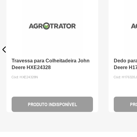
Travessa para Colheitadeira John
Dedo para
Deere HXE24328
Deere H1
Cód:
HXE24328N
Cód:
H176320
PRODUTO INDISPONÍVEL
PR