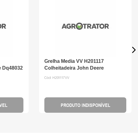
Grelha Media VV H201117
e Dq48032
Colheitadeira John Deere
Cód:
H201117VV
VEL
PRODUTO INDISPONÍVEL