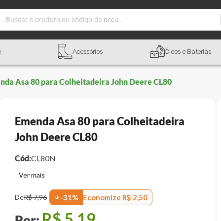
Buscar o produto ou código da peça...
e
Acessórios
Óleos e Baterias
nda Asa 80 para Colheitadeira John Deere CL80
Emenda Asa 80 para Colheitadeira
John Deere CL80
Cód:
CL80N
Economize
R$
2
,
50
De
R$
7
,
96
-
31
%
R$
5
,
19