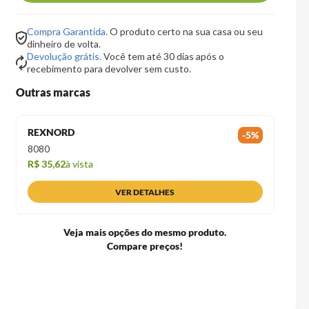
Compra Garantida.
O produto certo na sua casa ou seu
dinheiro de volta.
Devolução grátis.
Você tem até 30 dias após o
recebimento para devolver sem custo.
Outras marcas
REXNORD
-
5
%
80
80
R$ 35,62
à vista
VER DETALHES
Veja mais opções do mesmo produto.
Compare preços!