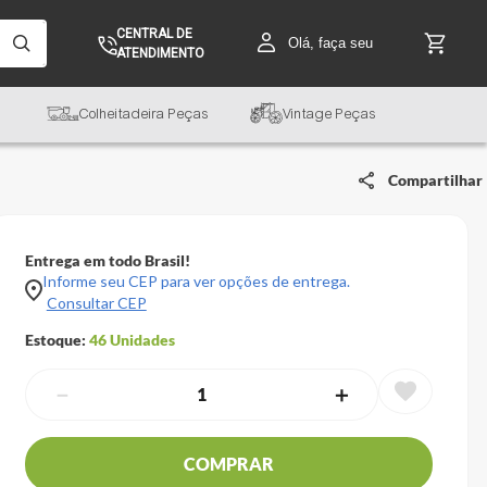
CENTRAL DE
Olá, faça seu
ATENDIMENTO
Colheitadeira Peças
Vintage Peças
Compartilhar
Entrega em todo Brasil!
Informe seu CEP para ver opções de entrega.
Consultar CEP
Estoque:
46
Unidades
－
＋
COMPRAR