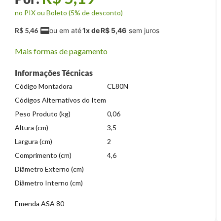
no PIX ou Boleto (5% de desconto)
R$
5
,
46
1
x de
R$
5
,
46
Mais formas de pagamento
Informações Técnicas
Código Montadora
CL80N
Códigos Alternativos do Item
Peso Produto (kg)
0,06
Altura (cm)
3,5
Largura (cm)
2
Comprimento (cm)
4,6
Diâmetro Externo (cm)
Diâmetro Interno (cm)
Emenda ASA 80