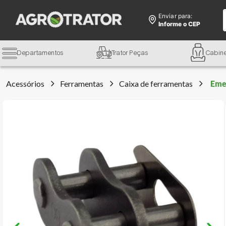
Enviar para:
Informe o CEP
Departamentos
Trator Peças
Cabin
Acessórios
Ferramentas
Caixa de ferramentas
Eme