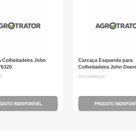
 Colheitadeira John
Carcaça Esquerda para
76320
Colheitadeira John Deer
JD
Cód:
DQ48032JD
ODUTO INDISPONÍVEL
PRODUTO INDISPONÍ