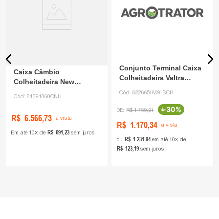
Conjunto Terminal Caixa
Caixa Câmbio
Colheitadeira Valtra
Colheitadeira New
6226651M91 DVS
Holland 84394060 CNH
Cód:
6226651M91SCH
Cód:
84394060CNH
-
30%
R$
1
.
759
,
91
R$
6
.
566
,
73
à vista
R$
1
.
170
,
34
à vista
R$
691
,
23
Em até
10
de
sem juros
R$
1
.
231
,
94
ou
em até
10
de
R$
123
,
19
sem juros