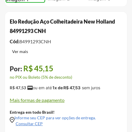
Elo Redução Aço Colheitadeira New Holland
84991293 CNH
Cód:
84991293CNH
R$
45
,
15
no PIX ou Boleto (5% de desconto)
R$
47
,
53
1
x de
R$
47
,
53
Mais formas de pagamento
Entrega em todo Brasil!
Informe seu CEP para ver opções de entrega.
Consultar CEP