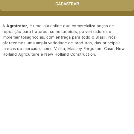
CADASTRAR
A
Agrotrator
, é uma loja online que comercializa peças de
reposição para tratores, colheitadeiras, pulverizadores e
implementosagrícolas, com entrega para todo o Brasil. Nós
oferecemos uma ampla variedade de produtos, das principais
marcas do mercado, como Valtra, Massey Ferguson, Case, New
Holland Agriculture e New Holland Construction.
Nosso diferencial está na qualidade dos produtos e nos preços
Ler mais...
competitivos. Nós também oferecemos um atendimento
personalizado, com equipe de profissionais altamente capacitados
para tirar dúvidas e auxiliar os clientes.
Ajuda
Somos a solução ideal para quem busca peças e acessórios agrícolas
de alta qualidade, preços competitivos e atendimento especializado.
Faça seu pedido hoje mesmo!
Trocas e devoluções
institucional
Prazos e entregas
Quem somos