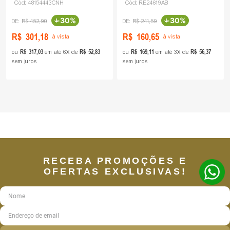
Cód:
48154443CNH
Cód:
RE24619AB
-
30%
-
30%
R$
452
,
90
R$
241
,
59
R$
301
,
18
R$
160
,
65
à vista
à vista
R$
317
,
03
R$
52
,
83
R$
169
,
11
R$
56
,
37
ou
em até
6
de
ou
em até
3
de
sem juros
sem juros
RECEBA PROMOÇÕES E
OFERTAS EXCLUSIVAS!