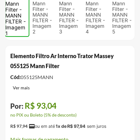
Elemento Filtro Ar Interno Trator Massey
055125 Mann Filter
Cód:
055125MANN
R$
93
,
04
no PIX ou Boleto (5% de desconto)
R$
97
,
94
1
x de
R$
97
,
94
Mais formas de pagamento