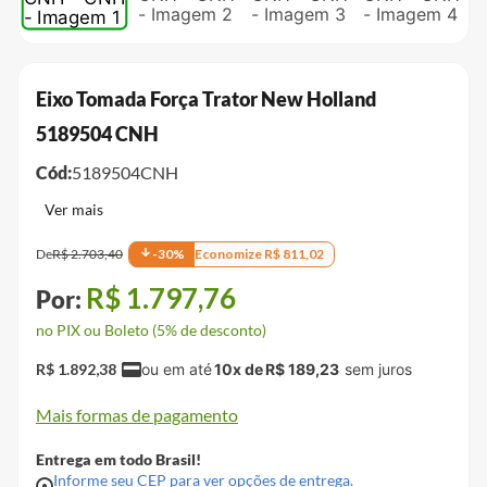
Eixo Tomada Força Trator New Holland
5189504 CNH
Cód:
5189504CNH
De
R$
2
.
703
,
40
-
30
%
Economize
R$
811
,
02
R$
1
.
797
,
76
no PIX ou Boleto (5% de desconto)
R$
1
.
892
,
38
10
x de
R$
189
,
23
Mais formas de pagamento
Entrega em todo Brasil!
Informe seu CEP para ver opções de entrega.