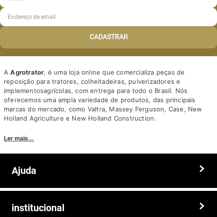
CADASTRAR
A
Agrotrator
, é uma loja online que comercializa peças de
reposição para tratores, colheitadeiras, pulverizadores e
implementosagrícolas, com entrega para todo o Brasil. Nós
oferecemos uma ampla variedade de produtos, das principais
marcas do mercado, como Valtra, Massey Ferguson, Case, New
Holland Agriculture e New Holland Construction.
Nosso diferencial está na qualidade dos produtos e nos preços
Ler mais...
competitivos. Nós também oferecemos um atendimento
personalizado, com equipe de profissionais altamente capacitados
para tirar dúvidas e auxiliar os clientes.
Ajuda
Somos a solução ideal para quem busca peças e acessórios agrícolas
de alta qualidade, preços competitivos e atendimento especializado.
Faça seu pedido hoje mesmo!
Trocas e devoluções
institucional
Prazos e entregas