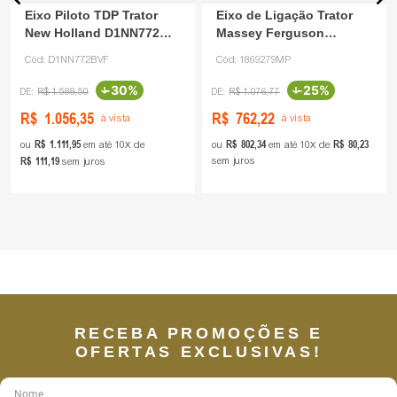
Eixo Piloto TDP Trator
Eixo de Ligação Trator
New Holland D1NN772
Massey Ferguson
Valfer
1869279 Motopecas
Cód:
D1NN772BVF
Cód:
1869279MP
-
30%
-
25%
R$
1
.
588
,
50
R$
1
.
076
,
77
R$
1
.
056
,
35
R$
762
,
22
à vista
à vista
R$
1
.
111
,
95
R$
802
,
34
R$
80
,
23
ou
em até
10
de
ou
em até
10
de
R$
111
,
19
sem juros
sem juros
RECEBA PROMOÇÕES E
OFERTAS EXCLUSIVAS!