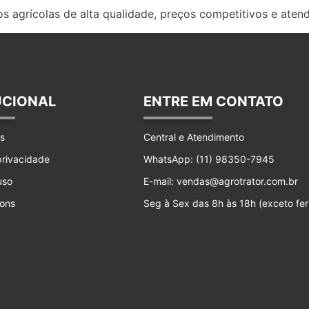
s agrícolas de alta qualidade, preços competitivos e aten
UCIONAL
ENTRE EM CONTATO
s
Central e Atendimento
 privacidade
WhatsApp: (11) 98350-7945
uso
E-mail: vendas@agrotrator.com.br
ons
Seg à Sex das 8h às 18h (exceto fer