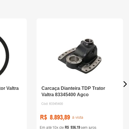
or Valtra
Carcaça Dianteira TDP Trator
Valtra 83345400 Agco
Cód:
83345400
R$
8
.
893
,
89
à vista
R$
936
,
19
Em até
10
de
sem juros