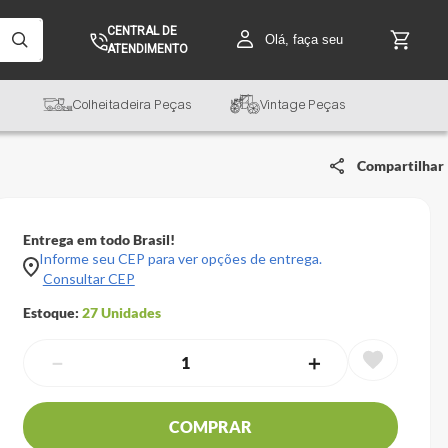
CENTRAL DE
Olá, faça seu
ATENDIMENTO
Colheitadeira Peças
Vintage Peças
Compartilhar
Entrega em todo Brasil!
Informe seu CEP para ver opções de entrega.
Consultar CEP
Estoque:
27
Unidades
－
＋
COMPRAR