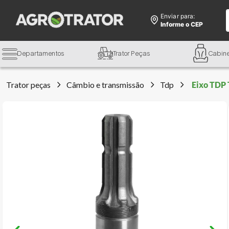
Enviar para:
Informe o CEP
Departamentos
Trator Peças
Cabin
Trator peças
Câmbio e transmissão
Tdp
Eixo TDP 