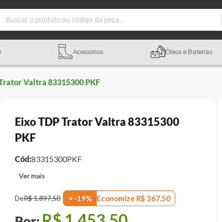
Buscar o produto ou código da peça...
e
Acessórios
Óleos e Baterias
Trator Valtra 83315300 PKF
Eixo TDP Trator Valtra 83315300
PKF
Cód:
83315300PKF
Economize
R$
367
,
50
De
R$
1
.
897
,
50
-
19
%
R$
1
.
453
,
50