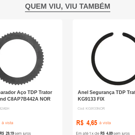
arador Aço TDP Trator
Anel Segurança TDP Trat
and C8AP7B442A NOR
KG9133 FIX
42ASH
Cód:
KG9133NOR
R$
4
,
65
à vista
à vista
R$
29
,
19
R$
4
,
89
sem juros
Em até
1
de
sem juros