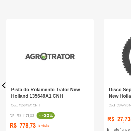
Pista do Rolamento Trator New
Disco Sep
Holland 135649A1 CNH
New Holl
Cód:
135649A1CNH
Cód:
C8AP7B4
-
30%
R$
1
.
171
,
03
R$
27
,
73
R$
778
,
73
à vista
Em até
1
de