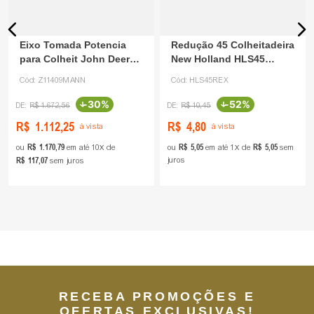
Eixo Tomada Potencia
Redução 45 Colheitadeira
para Colheit John Deere
New Holland HLS45
Z11409
Rexnord
Cód:
Z11409MANN
Cód:
HLS45REX
-
30%
-
52%
R$
1
.
672
,
56
R$
10
,
45
R$
1
.
112
,
25
R$
4
,
80
à vista
à vista
R$
1
.
170
,
79
R$
5
,
05
R$
5
,
05
ou
em até
10
de
ou
em até
1
de
sem
R$
117
,
07
juros
sem juros
RECEBA PROMOÇÕES E
OFERTAS EXCLUSIVAS!