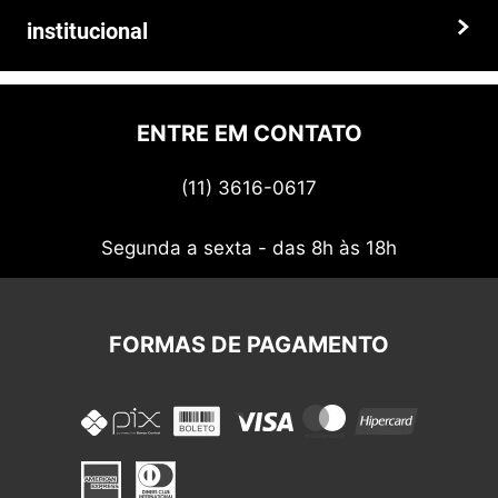
Faça seu pedido hoje mesmo!
Trocas e devoluções
institucional
Prazos e entregas
Quem somos
Politica de privacidade
ENTRE EM CONTATO
Termos de uso
(11) 3616-0617
Nossos cupons
Segunda a sexta - das 8h às 18h
FORMAS DE PAGAMENTO