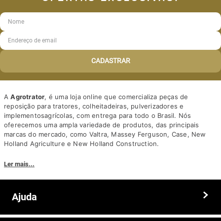
CADASTRAR
A
Agrotrator
, é uma loja online que comercializa peças de
reposição para tratores, colheitadeiras, pulverizadores e
implementosagrícolas, com entrega para todo o Brasil. Nós
oferecemos uma ampla variedade de produtos, das principais
marcas do mercado, como Valtra, Massey Ferguson, Case, New
Holland Agriculture e New Holland Construction.
Nosso diferencial está na qualidade dos produtos e nos preços
Ler mais...
competitivos. Nós também oferecemos um atendimento
personalizado, com equipe de profissionais altamente capacitados
para tirar dúvidas e auxiliar os clientes.
Ajuda
Somos a solução ideal para quem busca peças e acessórios agrícolas
de alta qualidade, preços competitivos e atendimento especializado.