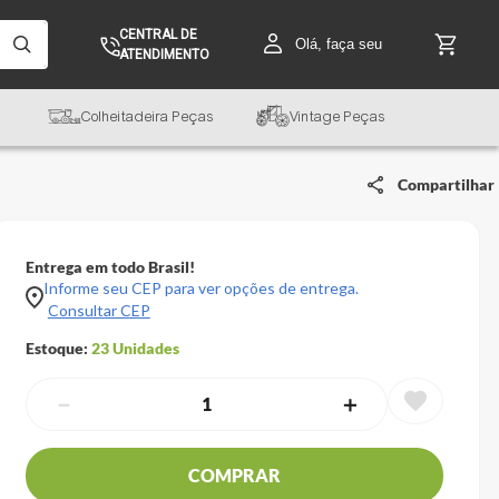
CENTRAL DE
Olá, faça seu
ATENDIMENTO
Colheitadeira Peças
Vintage Peças
Compartilhar
Entrega em todo Brasil!
Informe seu CEP para ver opções de entrega.
Consultar CEP
Estoque:
23
Unidades
－
＋
COMPRAR