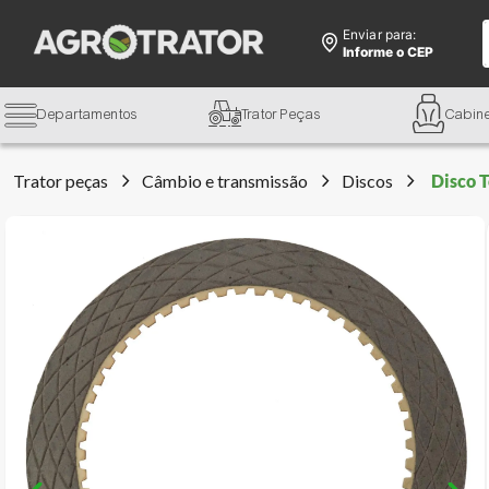
Enviar para:
Informe o CEP
Departamentos
Trator Peças
Cabin
Trator peças
Câmbio e transmissão
Discos
Disco 