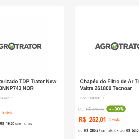
terizado TDP Trator New
Chapéu do Filtro de Ar T
E0NNP743 NOR
Valtra 261800 Tecnoar
3AAIMP
Cód:
261800TEC
-
30%
R$
378
,
95
à vista
R$
252
,
01
à vista
R$
19
,
20
sem juros
R$
265
,
27
R$
53
,
0
ou
em até
5
de