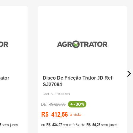
rator
Disco De Fricção Trator JD Ref
SJ27094
Cód:
SJ27094DAN
-
30%
R$
620
,
38
R$
412
,
56
à vista
5
R$
434
,
27
R$
54
,
28
sem juros
ou
em até
8
de
sem juros