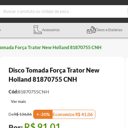
Buscar o produto ou código da peça...
e
Acessórios
Óleos e Baterias
Tomada Força Trator New Holland 81870755 CNH
Disco Tomada Força Trator New
Holland 81870755 CNH
Cód:
81870755CNH
Economize
R$
41
,
06
De
R$
136
,
86
-
30
%
R$
91
,
01