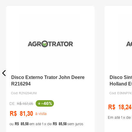
Disco Externo Trator John Deere
Disco Sin
R216294
Holland 
Cód:
R216294UNI
Cód:
E0NNP74
-
46%
R$
157
,
05
R$
18
,
24
R$
81
,
30
à vista
Em até
1
de
R$
85
,
58
R$
85
,
58
ou
em até
1
de
sem juros