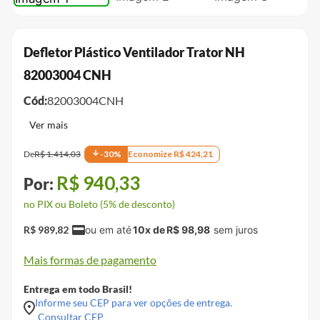
Defletor Plástico Ventilador Trator NH
82003004 CNH
Cód:
82003004CNH
De
R$
1
.
414
,
03
-
30
%
Economize
R$
424
,
21
R$
940
,
33
no PIX ou Boleto (5% de desconto)
R$
989
,
82
10
x de
R$
98
,
98
Mais formas de pagamento
Entrega em todo Brasil!
Informe seu CEP para ver opções de entrega.
Consultar CEP