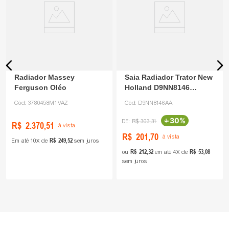
Radiador Massey
Saia Radiador Trator New
Ferguson Oléo
Holland D9NN8146
Teknoval
Cód:
3780458M1VAZ
Cód:
D9NN8146AA
-
30%
R$
303
,
31
R$
2
.
370
,
51
à vista
R$
201
,
70
à vista
R$
249
,
52
Em até
10
de
sem juros
R$
212
,
32
R$
53
,
08
ou
em até
4
de
sem juros