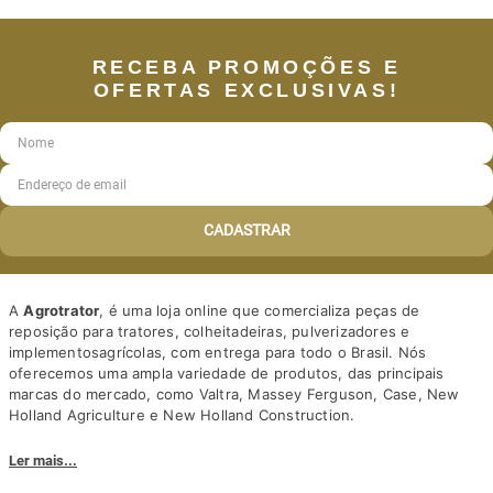
RECEBA PROMOÇÕES E
OFERTAS EXCLUSIVAS!
CADASTRAR
A
Agrotrator
, é uma loja online que comercializa peças de
reposição para tratores, colheitadeiras, pulverizadores e
implementosagrícolas, com entrega para todo o Brasil. Nós
oferecemos uma ampla variedade de produtos, das principais
marcas do mercado, como Valtra, Massey Ferguson, Case, New
Holland Agriculture e New Holland Construction.
Nosso diferencial está na qualidade dos produtos e nos preços
Ler mais...
competitivos. Nós também oferecemos um atendimento
personalizado, com equipe de profissionais altamente capacitados