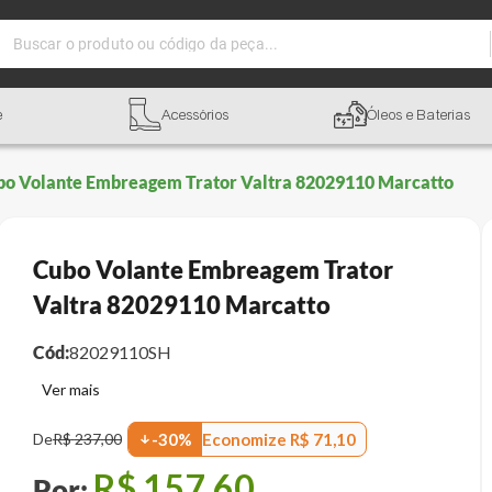
Buscar o produto ou código da peça...
e
Acessórios
Óleos e Baterias
bo Volante Embreagem Trator Valtra 82029110 Marcatto
Cubo Volante Embreagem Trator
Valtra 82029110 Marcatto
Cód:
82029110SH
Economize
R$
71
,
10
De
R$
237
,
00
-
30
%
R$
157
,
60