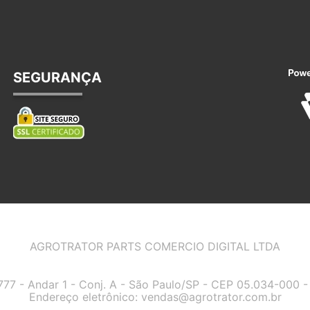
SEGURANÇA
AGROTRATOR PARTS COMERCIO DIGITAL LTDA
7777 - Andar 1 - Conj. A - São Paulo/SP - CEP 05.034-000
Endereço eletrônico:
vendas@agrotrator.com.br