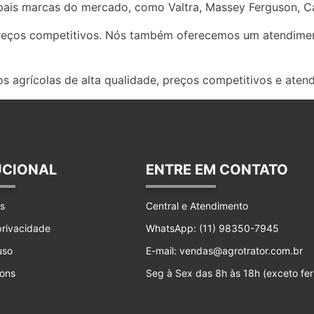
ais marcas do mercado, como Valtra, Massey Ferguson, Ca
preços competitivos. Nós também oferecemos um atendimen
s agrícolas de alta qualidade, preços competitivos e aten
UCIONAL
ENTRE EM CONTATO
s
Central e Atendimento
 privacidade
WhatsApp: (11) 98350-7945
uso
E-mail: vendas@agrotrator.com.br
ons
Seg à Sex das 8h às 18h (exceto fer