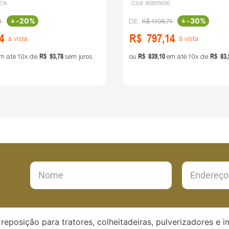
0EA
Cód:
80895600
-
20%
-
30%
1
R$
1
.
198
,
71
4
R$
797
,
14
à vista
à vista
R$
93
,
78
R$
839
,
10
R$
83
,
m até
10
de
sem juros
ou
em até
10
de
reposição para tratores, colheitadeiras, pulverizadores e 