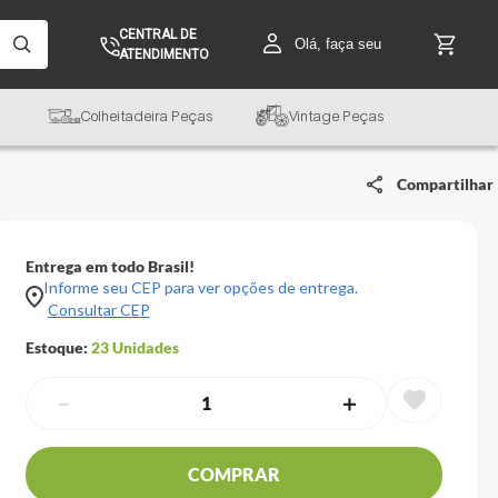
CENTRAL DE
Olá, faça seu
ATENDIMENTO
Colheitadeira Peças
Vintage Peças
Compartilhar
Entrega em todo Brasil!
Informe seu CEP para ver opções de entrega.
Consultar CEP
Estoque:
23
Unidades
－
＋
COMPRAR