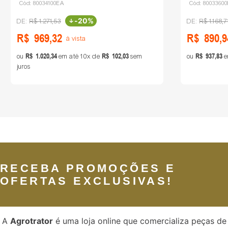
Cód:
80034100EA
Cód:
8003360
-
20%
R$
1
.
271
,
53
R$
1
.
168
,
7
R$
969
,
32
R$
890
,
9
à vista
R$
1
.
020
,
34
R$
102
,
03
R$
937
,
83
ou
em até
10
de
sem
ou
e
juros
RECEBA PROMOÇÕES E
OFERTAS EXCLUSIVAS!
A
Agrotrator
é uma loja online que comercializa peças de 