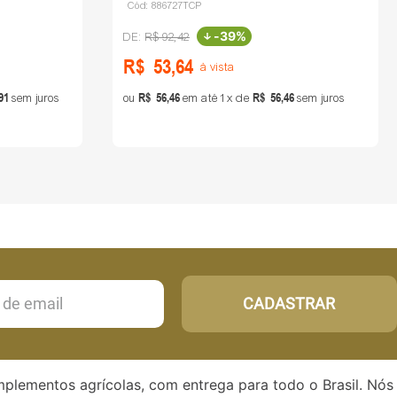
Cód:
886727TCP
-
39%
R$
92
,
42
R$
53
,
64
à vista
91
R$
56
,
46
R$
56
,
46
sem juros
ou
em até
1
de
sem juros
CADASTRAR
implementos agrícolas, com entrega para todo o Brasil. Nós