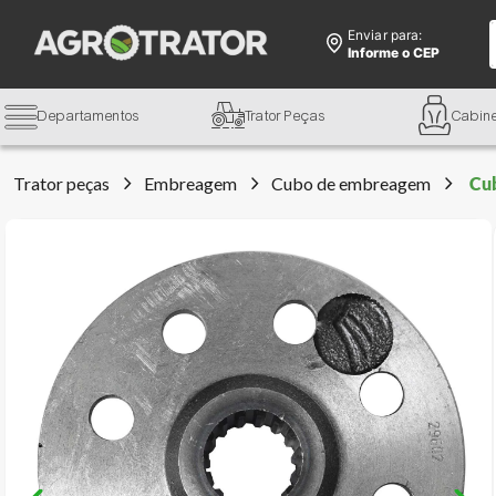
Enviar para:
Informe o CEP
Departamentos
Trator Peças
Cabin
Trator peças
Embreagem
Cubo de embreagem
Cu