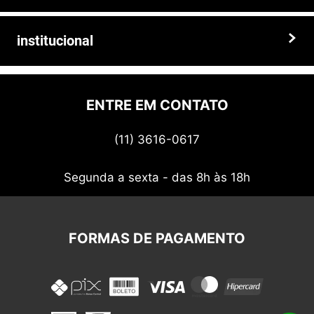
de alta qualidade, preços competitivos e atendimento especializado.
Faça seu pedido hoje mesmo!
Trocas e devoluções
institucional
Prazos e entregas
Quem somos
Politica de privacidade
ENTRE EM CONTATO
Termos de uso
(11) 3616-0617
Nossos cupons
Segunda a sexta - das 8h às 18h
FORMAS DE PAGAMENTO