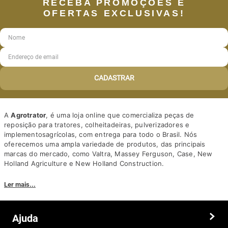
RECEBA PROMOÇÕES E
OFERTAS EXCLUSIVAS!
CADASTRAR
A
Agrotrator
, é uma loja online que comercializa peças de
reposição para tratores, colheitadeiras, pulverizadores e
implementosagrícolas, com entrega para todo o Brasil. Nós
oferecemos uma ampla variedade de produtos, das principais
marcas do mercado, como Valtra, Massey Ferguson, Case, New
Holland Agriculture e New Holland Construction.
Nosso diferencial está na qualidade dos produtos e nos preços
Ler mais...
competitivos. Nós também oferecemos um atendimento
personalizado, com equipe de profissionais altamente capacitados
para tirar dúvidas e auxiliar os clientes.
Ajuda
Somos a solução ideal para quem busca peças e acessórios agrícolas