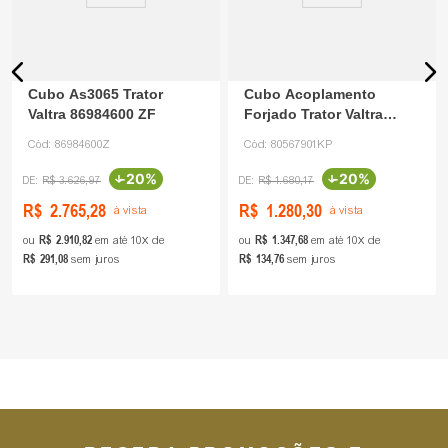
Cubo As3065 Trator
Cubo Acoplamento
Valtra 86984600 ZF
Forjado Trator Valtra
80567901 King Parts
Cód:
86984600Z
Cód:
80567901KP
-
20%
-
20%
R$
3
.
626
,
97
R$
1
.
680
,
17
R$
2
.
765
,
28
R$
1
.
280
,
30
à vista
à vista
R$
2
.
910
,
82
R$
1
.
347
,
68
ou
em até
10
de
ou
em até
10
de
R$
291
,
08
R$
134
,
76
sem juros
sem juros