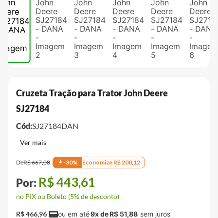
Cruzeta Tração para Trator John Deere
SJ27184
Cód:
SJ27184DAN
De
R$
667
,
08
-
30
%
Economize
R$
200
,
12
R$
443
,
61
no PIX ou Boleto (5% de desconto)
R$
466
,
96
9
x de
R$
51
,
88