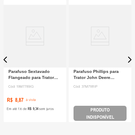
Parafuso Sextavado
Parafuso Phillips para
Flangeado para Trator
Trator John Deere
John Deere 19M7789
37M7181
Cód:
19M7789IG
Cód:
37M7181IP
R$
8
,
87
à vista
R$
9
,
34
Em até
1
de
sem juros
PRODUTO
INDISPONÍVEL