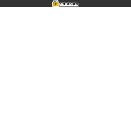
REDES SOCIAIS
AGROTRATOR PARTS COMERCIO DIGITAL LTDA
Av. Pres. Castelo Branco, 7777 - Andar 1 - Conj. A - São