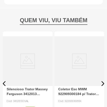
Silencioso Trator Massey
Coletor Esc MWM
Ferguson 3412013
922909300184 p/ Trator
Tratorres
Valtra
Cód:
3412013OVAL
Cód:
922909300184