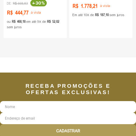
-
30%
R$
668
,
83
R$
1
.
778
,
21
à vista
R$
444
,
77
à vista
R$
187
,
18
Em até
10
de
sem juros
R$
468
,
18
R$
52
,
02
ou
em até
9
de
sem juros
RECEBA PROMOÇÕES E
OFERTAS EXCLUSIVAS!
CADASTRAR