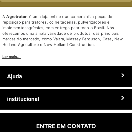
A
Agrotrator
, é uma loja online que comercializa peças de
reposição para tratores, colheitadeiras, pulverizadores e
implementosagrícolas, com entrega para todo o Brasil. Nós
oferecemos uma ampla variedade de produtos, das principais
marcas do mercado, como Valtra, Massey Ferguson, Case, New
Holland Agriculture e New Holland Construction.
Nosso diferencial está na qualidade dos produtos e nos preços
Ler mais...
competitivos. Nós também oferecemos um atendimento
personalizado, com equipe de profissionais altamente capacitados
para tirar dúvidas e auxiliar os clientes.
Ajuda
Somos a solução ideal para quem busca peças e acessórios agrícolas
de alta qualidade, preços competitivos e atendimento especializado.
Faça seu pedido hoje mesmo!
Trocas e devoluções
institucional
Prazos e entregas
Quem somos
Politica de privacidade
ENTRE EM CONTATO