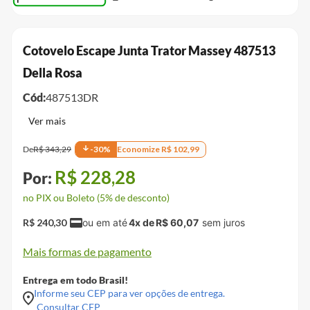
Cotovelo Escape Junta Trator Massey 487513
Della Rosa
Cód:
487513DR
De
R$
343
,
29
-
30
%
Economize
R$
102
,
99
R$
228
,
28
no PIX ou Boleto (5% de desconto)
R$
240
,
30
4
x de
R$
60
,
07
Mais formas de pagamento
Entrega em todo Brasil!
Informe seu CEP para ver opções de entrega.
Consultar CEP