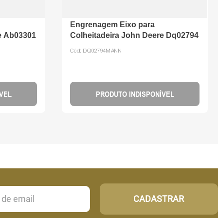
Engrenagem Eixo para
e Ab03301
Colheitadeira John Deere Dq02794
Cód:
DQ02794MANN
VEL
PRODUTO INDISPONÍVEL
CADASTRAR