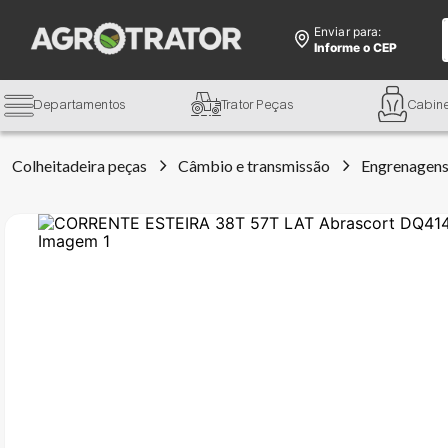
Enviar para:
Informe o CEP
Departamentos
Trator Peças
Cabin
Colheitadeira peças
Câmbio e transmissão
Engrenagen