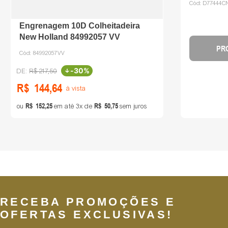
Cód:
D77444C
Engrenagem 10D Colheitadeira
New Holland 84992057 VV
PR
Cód:
84992057VV
-
30%
R$
217
,
50
R$
144
,
64
à vista
R$
152
,
25
R$
50
,
75
ou
em até
3
de
sem juros
RECEBA PROMOÇÕES E
OFERTAS EXCLUSIVAS!