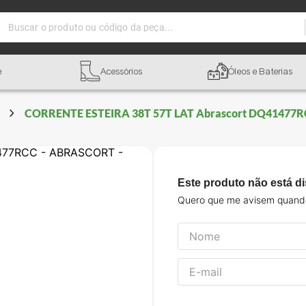
Buscar o produto ou código da peça...
e
Acessórios
Óleos e Baterias
s
CORRENTE ESTEIRA 38T 57T LAT Abrascort DQ41477
Este produto não está d