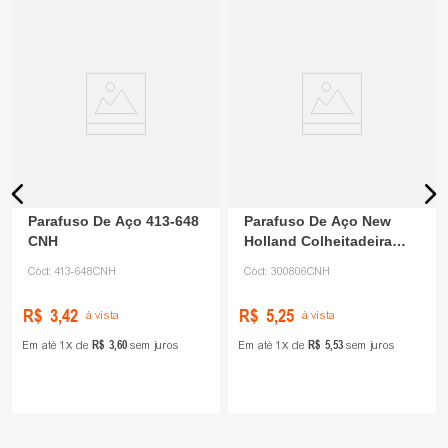
Parafuso De Aço 413-648
Parafuso De Aço New
CNH
Holland Colheitadeira
300806 CNH
Cód:
413-648CNH
Cód:
300806CNH
R$
3
,
42
R$
5
,
25
à vista
à vista
R$
3
,
60
R$
5
,
53
Em até
1
de
sem juros
Em até
1
de
sem juros