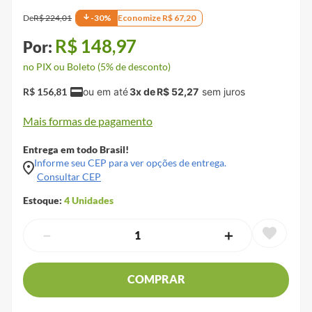
De
R$
224
,
01
-
30
%
Economize
R$
67
,
20
R$
148
,
97
no PIX ou Boleto (5% de desconto)
R$
156
,
81
3
x de
R$
52
,
27
Mais formas de pagamento
Entrega em todo Brasil!
Informe seu CEP para ver opções de entrega.
Consultar CEP
Estoque:
4
Unidades
－
＋
COMPRAR