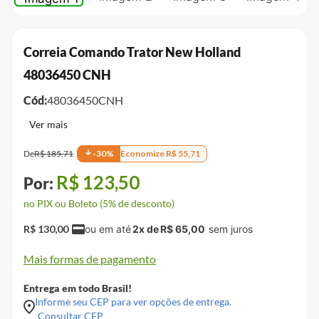
Correia Comando Trator New Holland
48036450 CNH
Cód:
48036450CNH
De
R$
185
,
71
-
30
%
Economize
R$
55
,
71
R$
123
,
50
no PIX ou Boleto (5% de desconto)
R$
130
,
00
2
x de
R$
65
,
00
Mais formas de pagamento
Entrega em todo Brasil!
Informe seu CEP para ver opções de entrega.
Consultar CEP