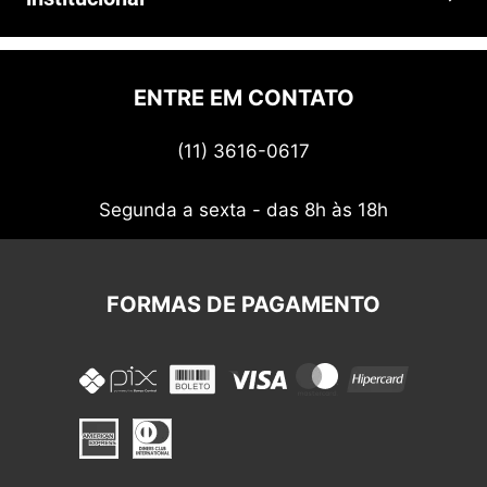
Prazos e entregas
Quem somos
Politica de privacidade
ENTRE EM CONTATO
Termos de uso
(11) 3616-0617
Nossos cupons
Segunda a sexta - das 8h às 18h
FORMAS DE PAGAMENTO