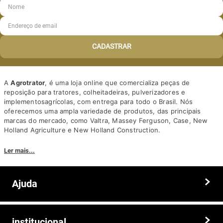
CADASTRAR
A
Agrotrator
, é uma loja online que comercializa peças de
reposição para tratores, colheitadeiras, pulverizadores e
implementosagrícolas, com entrega para todo o Brasil. Nós
oferecemos uma ampla variedade de produtos, das principais
marcas do mercado, como Valtra, Massey Ferguson, Case, New
Holland Agriculture e New Holland Construction.
Nosso diferencial está na qualidade dos produtos e nos preços
Ler mais...
competitivos. Nós também oferecemos um atendimento
personalizado, com equipe de profissionais altamente capacitados
para tirar dúvidas e auxiliar os clientes.
Ajuda
Somos a solução ideal para quem busca peças e acessórios agrícolas
de alta qualidade, preços competitivos e atendimento especializado.
Faça seu pedido hoje mesmo!
Trocas e devoluções
institucional