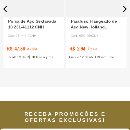
Porca de Aço Sextavada
Parafuso Flangeado de
10 231-41112 CNH
Aço New Holland
Colheitadeira 86521550
Cód:
231-41112CNH
Cód:
86521550CNH
CNH
R$
47
,
86
R$
2
,
94
à vista
à vista
R$
50
,
38
R$
3
,
09
Em até
1
de
sem juros
Em até
1
de
sem juros
RECEBA PROMOÇÕES E
OFERTAS EXCLUSIVAS!