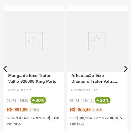
Manga de Eixo Trator
Articulação Eixo
Valtra 626090 King Parts
Dianteiro Trator Valtra
80569310 Canaparts
Cód:
626090KP
Cód:
80569310CP
-
30%
-
30%
R$
1
.
341
,
18
R$
1
.
286
,
45
R$
891
,
89
R$
855
,
48
à vista
à vista
R$
938
,
83
R$
93
,
88
R$
900
,
51
R$
90
,
05
ou
em até
10
de
ou
em até
10
de
sem juros
sem juros