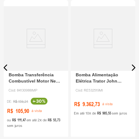
Bomba Transferência
Bomba Alimentação
Combustível Motor New
Elétrica Trator John
Holland 84130988
Deere NOR RE5325
Cód:
84130988IMP
Cód:
RE532519MI
-
30%
R$
159
,
24
R$
9
.
362
,
73
à vista
R$
105
,
90
à vista
R$
985
,
55
Em até
10
de
sem juros
R$
111
,
47
R$
55
,
73
ou
em até
2
de
sem juros