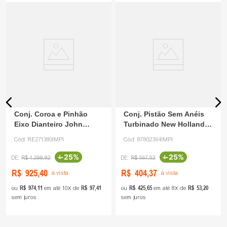
Conj. Coroa e Pinhão
Conj. Pistão Sem Anéis
Eixo Dianteiro John
Turbinado New Holland
Deere RE271380IMPI
87802364 IMPI
Cód:
RE271380IMPI
Cód:
87802364IMPI
-
25%
-
25%
R$
1
.
298
,
82
R$
567
,
52
R$
925
,
40
R$
404
,
37
à vista
à vista
R$
974
,
11
R$
97
,
41
R$
425
,
65
R$
53
,
20
ou
em até
10
de
ou
em até
8
de
sem juros
sem juros