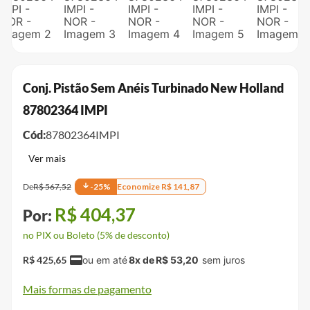
Conj. Pistão Sem Anéis Turbinado New Holland
87802364 IMPI
Cód:
87802364IMPI
De
R$
567
,
52
-
25
%
Economize
R$
141
,
87
R$
404
,
37
no PIX ou Boleto (5% de desconto)
R$
425
,
65
8
x de
R$
53
,
20
Mais formas de pagamento