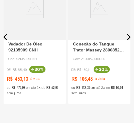
Vedador De Óleo
Conexão do Tanque
92135909 CNH
Trator Massey 2800852
Eraltractor
Cód:
92135909CNH
Cód:
2800852,000000
-
30%
-
30%
R$
681
,
40
R$
160
,
11
R$
453
,
13
R$
106
,
48
à vista
à vista
R$
476
,
98
R$
52
,
99
R$
112
,
08
R$
56
,
04
ou
em até
9
de
ou
em até
2
de
sem juros
sem juros