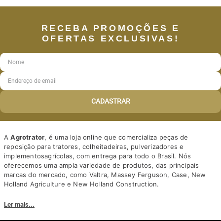
RECEBA PROMOÇÕES E
OFERTAS EXCLUSIVAS!
CADASTRAR
A
Agrotrator
, é uma loja online que comercializa peças de
reposição para tratores, colheitadeiras, pulverizadores e
implementosagrícolas, com entrega para todo o Brasil. Nós
oferecemos uma ampla variedade de produtos, das principais
marcas do mercado, como Valtra, Massey Ferguson, Case, New
Holland Agriculture e New Holland Construction.
Nosso diferencial está na qualidade dos produtos e nos preços
Ler mais...
competitivos. Nós também oferecemos um atendimento
personalizado, com equipe de profissionais altamente capacitados