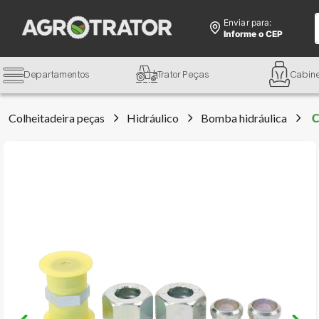
Enviar para:
Informe o CEP
Departamentos
Trator Peças
Cabin
Colheitadeira peças
Hidráulico
Bomba hidráulica
C