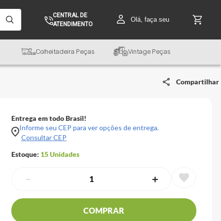
CENTRAL DE
Olá, faça seu
ATENDIMENTO
Colheitadeira Peças
Vintage Peças
Compartilhar
Entrega em todo Brasil!
Informe seu CEP para ver opções de entrega.
Consultar CEP
Estoque:
15
Unidades
－
＋
COMPRAR