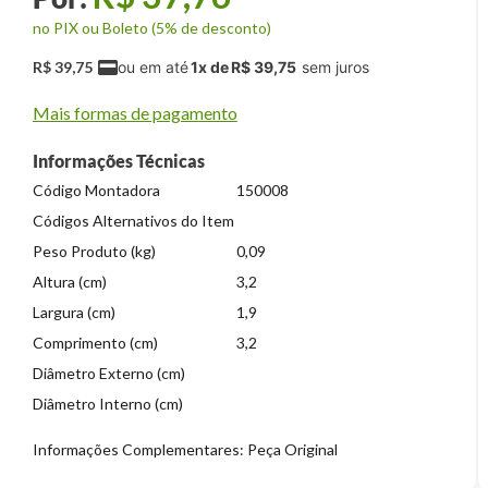
no PIX ou Boleto (5% de desconto)
R$
39
,
75
1
x de
R$
39
,
75
Mais formas de pagamento
Informações Técnicas
Código Montadora
150008
Códigos Alternativos do Item
Peso Produto (kg)
0,09
Altura (cm)
3,2
Largura (cm)
1,9
Comprimento (cm)
3,2
Diâmetro Externo (cm)
Diâmetro Interno (cm)
Informações Complementares: Peça Original