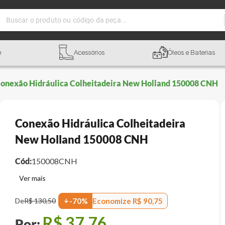
Buscar o produto ou código da peça...
e
Acessórios
Óleos e Baterias
onexão Hidráulica Colheitadeira New Holland 150008 CNH
Conexão Hidráulica Colheitadeira
New Holland 150008 CNH
Cód:
150008CNH
Economize
R$
90
,
75
De
R$
130
,
50
-
70
%
R$
37
,
76