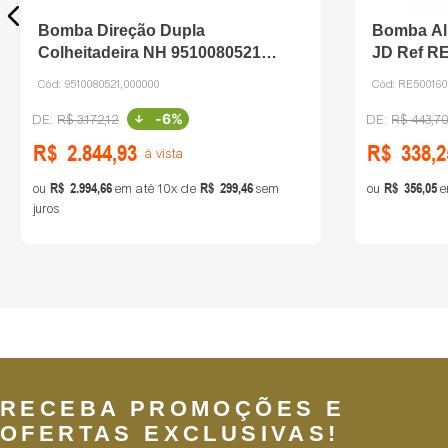
Bomba Direção Dupla
Bomba Ali
Colheitadeira NH 9510080521
JD Ref R
Bosch
Cód:
9510080521,000000
Cód:
RE50016
-
6%
R$
3
.
172
,
12
R$
443
,
7
R$
2
.
844
,
93
R$
338
,
2
à vista
R$
2
.
994
,
66
R$
299
,
46
R$
356
,
05
ou
em até
10
de
sem
ou
e
juros
RECEBA PROMOÇÕES E
OFERTAS EXCLUSIVAS!