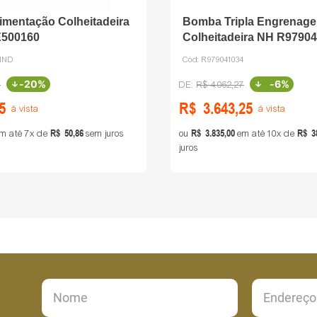
mentação Colheitadeira
Bomba Tripla Engrenag
E500160
Colheitadeira NH R9790
Bosch
0IND
Cód:
R979041034
-
20%
-
6%
0
R$
4
.
062
,
27
5
R$
3
.
643
,
25
à vista
à vista
R$
50
,
86
R$
3
.
835
,
00
R$
3
m até
7
de
sem juros
ou
em até
10
de
juros