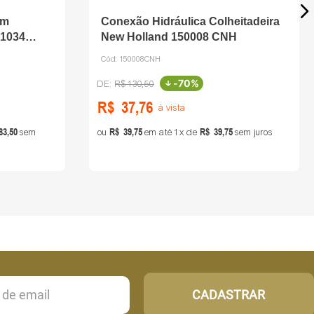
em
Conexão Hidráulica Colheitadeira
41034
New Holland 150008 CNH
Cód:
150008CNH
-
70%
R$
130
,
50
R$
37
,
76
à vista
83
,
50
R$
39
,
75
R$
39
,
75
sem
ou
em até
1
de
sem juros
CADASTRAR