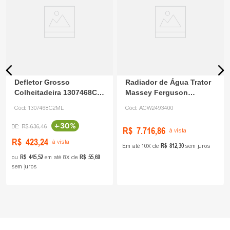
Defletor Grosso
Radiador de Água Trator
Colheitadeira 1307468C2
Massey Ferguson
Dvs
ACW2493400 Agco
Cód:
1307468C2ML
Cód:
ACW2493400
-
30%
R$
636
,
46
R$
7
.
716
,
86
à vista
R$
423
,
24
à vista
R$
812
,
30
Em até
10
de
sem juros
R$
445
,
52
R$
55
,
69
ou
em até
8
de
sem juros