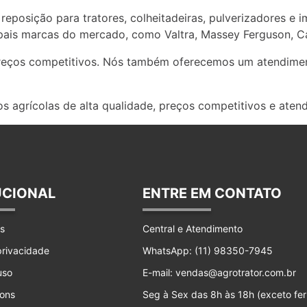
reposição para tratores, colheitadeiras, pulverizadores e 
ais marcas do mercado, como Valtra, Massey Ferguson, Ca
preços competitivos. Nós também oferecemos um atendimen
s agrícolas de alta qualidade, preços competitivos e aten
UCIONAL
ENTRE EM CONTATO
s
Central e Atendimento
 privacidade
WhatsApp: (11) 98350-7945
uso
E-mail: vendas@agrotrator.com.br
ons
Seg à Sex das 8h às 18h (exceto fer