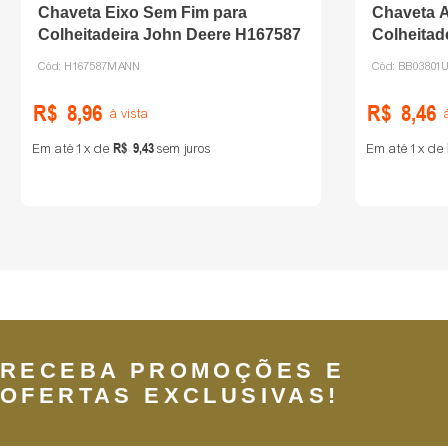
Chaveta Eixo Sem Fim para
Chaveta A
Colheitadeira John Deere H167587
Colheitad
Cód:
H167587MANN
Cód:
BB03801U
R$
8
,
96
R$
8
,
46
à vista
R$
9
,
43
Em até
1
de
sem juros
Em até
1
de
RECEBA PROMOÇÕES E
OFERTAS EXCLUSIVAS!