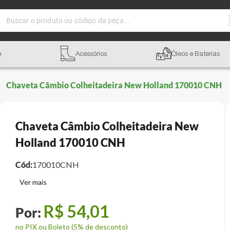
Buscar o produto ou código da peça...
e
Acessórios
Óleos e Baterias
Chaveta Câmbio Colheitadeira New Holland 170010 CNH
Chaveta Câmbio Colheitadeira New
Holland 170010 CNH
Cód:
170010CNH
R$
54
,
01
no PIX ou Boleto (5% de desconto)