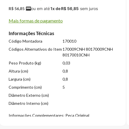
R$
56
,
85
1
x de
R$
56
,
85
Mais formas de pagamento
Informações Técnicas
Código Montadora
170010
Códigos Alternativos do Item
170009CNH 80170009CNH
80170010CNH
Peso Produto (kg)
0,03
Altura (cm)
0,8
Largura (cm)
0,8
Comprimento (cm)
5
Diâmetro Externo (cm)
Diâmetro Interno (cm)
Informações Complementares: Peça Original