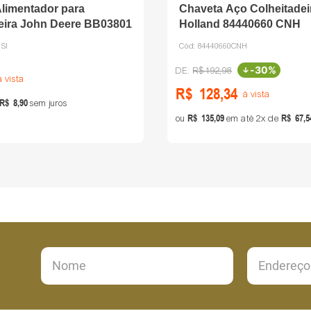
limentador para
Chaveta Aço Colheitade
eira John Deere BB03801
Holland 84440660 CNH
SI
Cód:
84440660CNH
-
30%
R$
192
,
98
à vista
R$
128
,
34
à vista
R$
8
,
90
sem juros
R$
135
,
09
R$
67
,
5
ou
em até
2
de