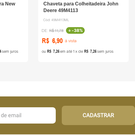
ira New
Chaveta para Colheitadeira John
Deere 49M4113
Cód:
49M4113ML
-
38%
R$
11
,
78
R$
6
,
90
à vista
4
R$
7
,
26
R$
7
,
26
sem juros
ou
em até
1
de
sem juros
CADASTRAR