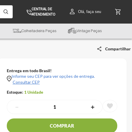
CENTRAL DE
Olá, faça seu
ATENDIMENTO
Colheitadeira Peças
Vintage Peças
Compartilhar
Entrega em todo Brasil!
Informe seu CEP para ver opções de entrega.
Consultar CEP
Estoque:
1
Unidade
－
＋
COMPRAR