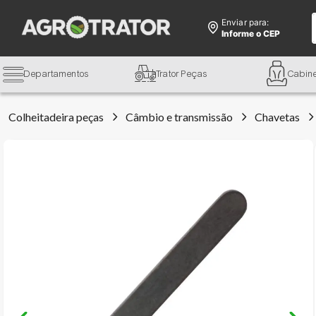
Enviar para:
Informe o CEP
Departamentos
Trator Peças
Cabin
Colheitadeira peças
Câmbio e transmissão
Chavetas