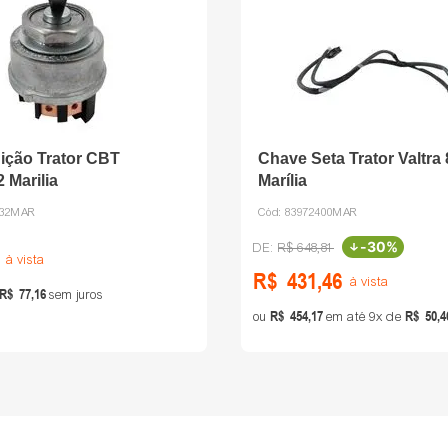
ição Trator CBT
Chave Seta Trator Valtra
 Marilia
Marília
032MAR
Cód:
83972400MAR
-
30%
R$
648
,
81
à vista
R$
431
,
46
à vista
R$
77
,
16
sem juros
R$
454
,
17
R$
50
,
4
ou
em até
9
de