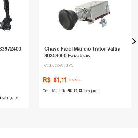
 83972400
Chave Farol Manejo Trator Valtra
80358000 Facobras
Cód:
80358000FAC
R$
61
,
11
à vista
R$
64
,
33
Em até
1
de
sem juros
6
sem juros