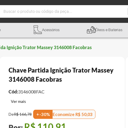
Buscar o produto ou código da peça...
e
Acessórios
Óleos e Baterias
ida Ignição Trator Massey 3146008 Facobras
Chave Partida Ignição Trator Massey
3146008 Facobras
Cód:
3146008FAC
Economize
R$
50
,
03
De
R$
166
,
78
-
30
%
R$
110
,
91