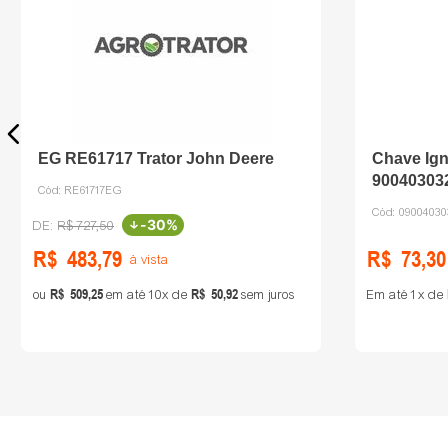
EG RE61717 Trator John Deere
Chave Ign
900403032
Cód:
RE61717EG
Cód:
0900403
-
30%
R$
727
,
50
R$
483
,
79
R$
73
,
30
à vista
R$
509
,
25
R$
50
,
92
ou
em até
10
de
sem juros
Em até
1
de