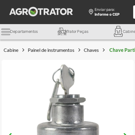
Enviar para:
Informe o CEP
Departamentos
Trator Peças
Cabin
Cabine
Painel de instrumentos
Chaves
Chave Part