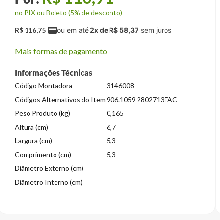
no PIX ou Boleto (5% de desconto)
R$
116
,
75
2
x de
R$
58
,
37
Mais formas de pagamento
Informações Técnicas
Código Montadora
3146008
Códigos Alternativos do Item
906.1059 2802713FAC
Peso Produto (kg)
0,165
Altura (cm)
6,7
Largura (cm)
5,3
Comprimento (cm)
5,3
Diâmetro Externo (cm)
Diâmetro Interno (cm)