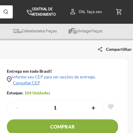
CENTRAL DE
Olá, faça seu
ATENDIMENTO
Colheitadeira Peças
Vintage Peças
Compartilhar
Entrega em todo Brasil!
Informe seu CEP para ver opções de entrega.
Consultar CEP
Estoque:
164
Unidades
－
＋
COMPRAR