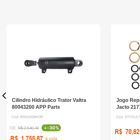
Cilindro Hidráulico Trator Valtra
Jogo Rep
80043200 APP Parts
Jacto 21
Cód:
80043200NOR
Cód:
217133J
-
30%
R$
2
.
640
,
40
R$
70
,
82
R$
1
.
755
,
87
à vista