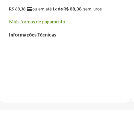
R$
68
,
38
1
x de
R$
68
,
38
Mais formas de pagamento
Informações Técnicas