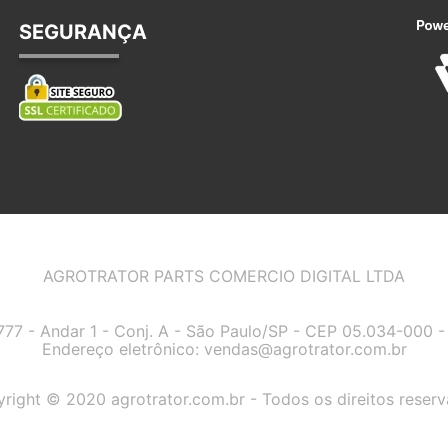
SEGURANÇA
AGROTRATOR PARTS COMERCIO DIGITAL LTDA
7777 - Andar 1 - Conj. A - São Paulo/SP - CEP 05.034-000
Endereço eletrônico:
vendas@agrotrator.com.br
right © 2020 agrotrator.com.br - Todos os direitos reser