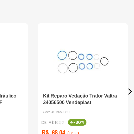
ráulico
Kit Reparo Vedação Trator Valtra
F
34056500 Vendeplast
Cód:
34056500SU
-
30%
R$
102
,
31
R$
68
,
04
à vista