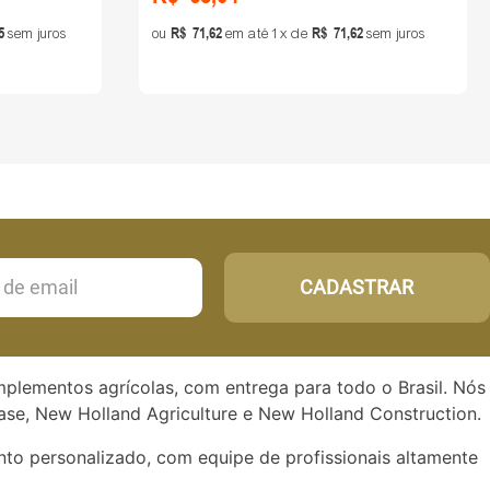
5
R$
71
,
62
R$
71
,
62
sem juros
ou
em até
1
de
sem juros
CADASTRAR
implementos agrícolas, com entrega para todo o Brasil. Nós
se, New Holland Agriculture e New Holland Construction.
to personalizado, com equipe de profissionais altamente