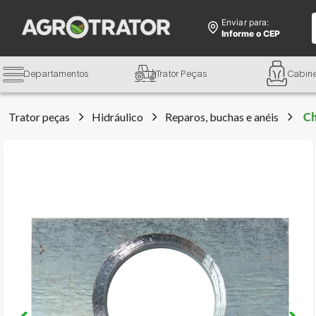
Enviar para:
Informe o CEP
Departamentos
Trator Peças
Cabin
Trator peças
Hidráulico
Reparos, buchas e anéis
Ch