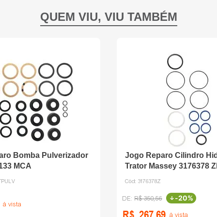
aro Bomba Pulverizador
Jogo Reparo Cilindro Hid
7133 MCA
Trator Massey 3176378 Z
CTPULV
Cód:
3176378Z
-
20%
R$
350
,
56
à vista
R$
267
,
69
à vista