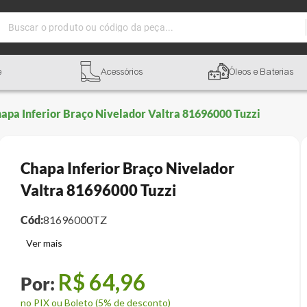
Buscar o produto ou código da peça...
e
Acessórios
Óleos e Baterias
apa Inferior Braço Nivelador Valtra 81696000 Tuzzi
Chapa Inferior Braço Nivelador
Valtra 81696000 Tuzzi
Cód:
81696000TZ
R$
64
,
96
no PIX ou Boleto (5% de desconto)