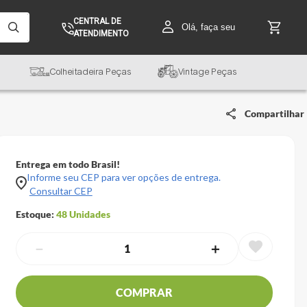
CENTRAL DE
Olá, faça seu
ATENDIMENTO
Colheitadeira Peças
Vintage Peças
Compartilhar
Entrega em todo Brasil!
Informe seu CEP para ver opções de entrega.
Consultar CEP
Estoque:
48
Unidades
－
＋
COMPRAR