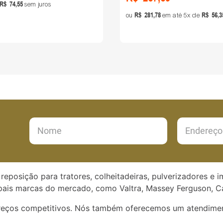
R$
74
,
55
sem juros
R$
281
,
78
R$
56
,
3
ou
em até
5
de
reposição para tratores, colheitadeiras, pulverizadores e 
ais marcas do mercado, como Valtra, Massey Ferguson, Ca
preços competitivos. Nós também oferecemos um atendimen