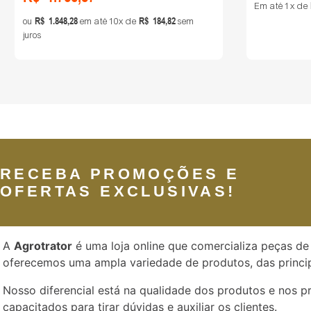
Em até
1
de
R$
1
.
848
,
28
R$
184
,
82
ou
em até
10
de
sem
juros
RECEBA PROMOÇÕES E
OFERTAS EXCLUSIVAS!
A
Agrotrator
é uma loja online que comercializa peças de 
oferecemos uma ampla variedade de produtos, das princip
Nosso diferencial está na qualidade dos produtos e nos 
capacitados para tirar dúvidas e auxiliar os clientes.