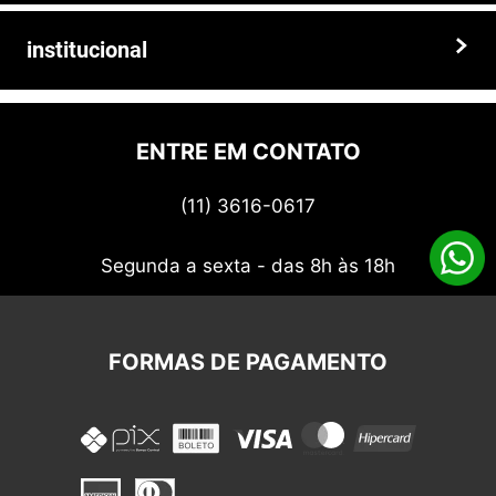
Faça seu pedido hoje mesmo!
Trocas e devoluções
institucional
Prazos e entregas
Quem somos
Politica de privacidade
ENTRE EM CONTATO
Termos de uso
(11) 3616-0617
Nossos cupons
Segunda a sexta - das 8h às 18h
FORMAS DE PAGAMENTO