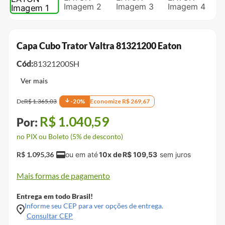
Capa Cubo Trator Valtra 81321200 Eaton
Cód:
81321200SH
De
R$
1
.
365
,
03
-
20
%
Economize
R$
269
,
67
R$
1
.
040
,
59
no PIX ou Boleto (5% de desconto)
R$
1
.
095
,
36
10
x de
R$
109
,
53
Mais formas de pagamento
Entrega em todo Brasil!
Informe seu CEP para ver opções de entrega.
Consultar CEP