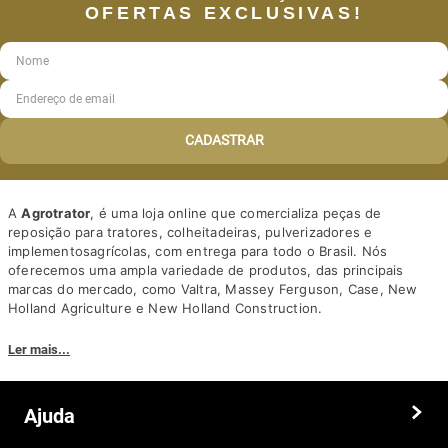
OFERTAS EXCLUSIVAS!
CADASTRAR
A
Agrotrator
, é uma loja online que comercializa peças de
reposição para tratores, colheitadeiras, pulverizadores e
implementosagrícolas, com entrega para todo o Brasil. Nós
oferecemos uma ampla variedade de produtos, das principais
marcas do mercado, como Valtra, Massey Ferguson, Case, New
Holland Agriculture e New Holland Construction.
Nosso diferencial está na qualidade dos produtos e nos preços
Ler mais...
competitivos. Nós também oferecemos um atendimento
personalizado, com equipe de profissionais altamente capacitados
para tirar dúvidas e auxiliar os clientes.
Ajuda
Somos a solução ideal para quem busca peças e acessórios agrícolas
de alta qualidade, preços competitivos e atendimento especializado.