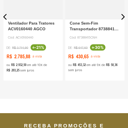
Ventilador Para Tratores
Cone Sem-Fim
ACV0160440 AGCO
Transportador 87388415
CNH
Cód:
ACV0160440
Cód:
87388415CNH
-
21%
-
30%
R$
3
.
714
,
90
R$
647
,
60
R$
2
.
785
,
88
R$
430
,
65
à vista
à vista
R$
2
.
932
,
50
R$
453
,
32
R$
50
,
36
ou
em até
10
de
ou
em até
9
de
R$
293
,
25
sem juros
sem juros
RECEBA PROMOÇÕES E