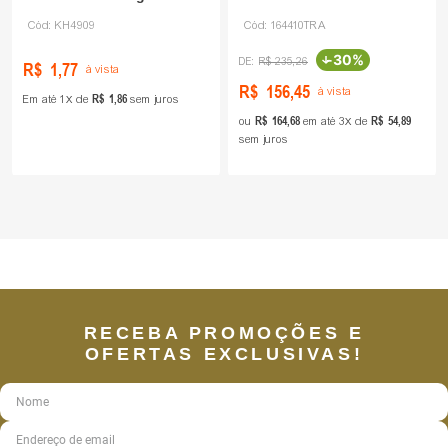
Cód:
KH4909
Cód:
164410TRA
-
30%
R$
235
,
26
R$
1
,
77
à vista
R$
156
,
45
à vista
R$
1
,
86
Em até
1
de
sem juros
R$
164
,
68
R$
54
,
89
ou
em até
3
de
sem juros
RECEBA PROMOÇÕES E
OFERTAS EXCLUSIVAS!