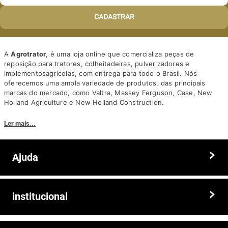
CADASTRAR
A
Agrotrator
, é uma loja online que comercializa peças de
reposição para tratores, colheitadeiras, pulverizadores e
implementosagrícolas, com entrega para todo o Brasil. Nós
oferecemos uma ampla variedade de produtos, das principais
marcas do mercado, como Valtra, Massey Ferguson, Case, New
Holland Agriculture e New Holland Construction.
Nosso diferencial está na qualidade dos produtos e nos preços
Ler mais...
competitivos. Nós também oferecemos um atendimento
personalizado, com equipe de profissionais altamente capacitados
para tirar dúvidas e auxiliar os clientes.
Ajuda
Somos a solução ideal para quem busca peças e acessórios agrícolas
de alta qualidade, preços competitivos e atendimento especializado.
Faça seu pedido hoje mesmo!
Trocas e devoluções
institucional
Prazos e entregas
Quem somos