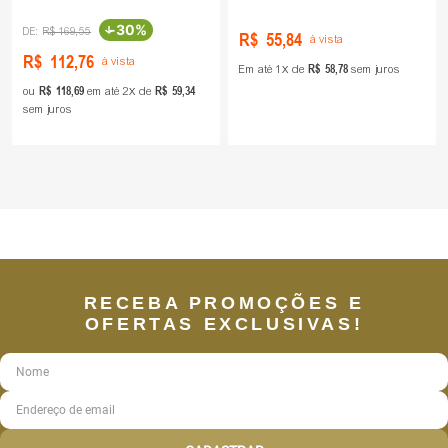
-
30%
R$
169
,
55
R$
55
,
84
à vista
R$
112
,
76
à vista
R$
58
,
78
Em até
1
de
sem juros
R$
118
,
69
R$
59
,
34
ou
em até
2
de
sem juros
RECEBA PROMOÇÕES E
OFERTAS EXCLUSIVAS!