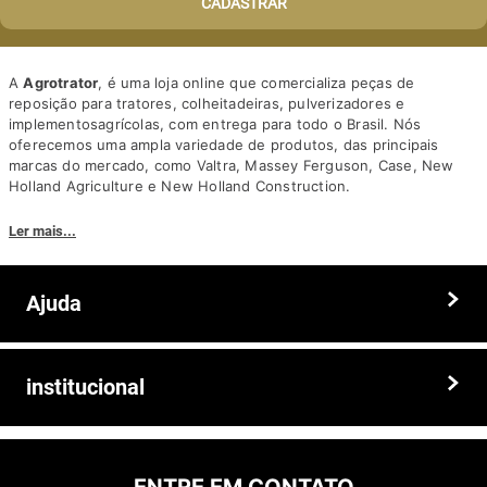
CADASTRAR
A
Agrotrator
, é uma loja online que comercializa peças de
reposição para tratores, colheitadeiras, pulverizadores e
implementosagrícolas, com entrega para todo o Brasil. Nós
oferecemos uma ampla variedade de produtos, das principais
marcas do mercado, como Valtra, Massey Ferguson, Case, New
Holland Agriculture e New Holland Construction.
Nosso diferencial está na qualidade dos produtos e nos preços
Ler mais...
competitivos. Nós também oferecemos um atendimento
personalizado, com equipe de profissionais altamente capacitados
para tirar dúvidas e auxiliar os clientes.
Ajuda
Somos a solução ideal para quem busca peças e acessórios agrícolas
de alta qualidade, preços competitivos e atendimento especializado.
Faça seu pedido hoje mesmo!
Trocas e devoluções
institucional
Prazos e entregas
Quem somos
Politica de privacidade
ENTRE EM CONTATO