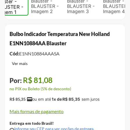
Bulbo Indicador Temperatura New Holland
E1NN10884AA Blauster
Cód:
E1NN10884AAASA
R$
81
,
08
no PIX ou Boleto (5% de desconto)
R$
85
,
35
1
x de
R$
85
,
35
Mais formas de pagamento
Entrega em todo Brasil!
Informe seu CEP para ver opções de entrega.