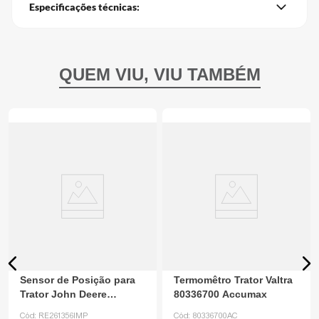
Especificações técnicas:
Sensor de Posição para
Termomêtro Trator Valtra
Trator John Deere
80336700 Accumax
RE261356
Cód:
RE261356IMP
Cód:
80336700AC