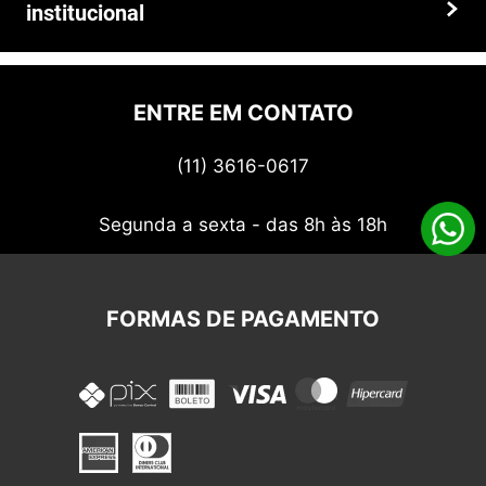
institucional
Prazos e entregas
Quem somos
Politica de privacidade
ENTRE EM CONTATO
Termos de uso
(11) 3616-0617
Nossos cupons
Segunda a sexta - das 8h às 18h
FORMAS DE PAGAMENTO