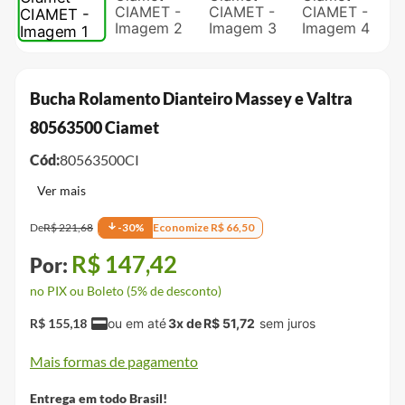
Bucha Rolamento Dianteiro Massey e Valtra
80563500 Ciamet
Cód:
80563500CI
De
R$
221
,
68
-
30
%
Economize
R$
66
,
50
R$
147
,
42
no PIX ou Boleto (5% de desconto)
R$
155
,
18
3
x de
R$
51
,
72
Mais formas de pagamento
Entrega em todo Brasil!