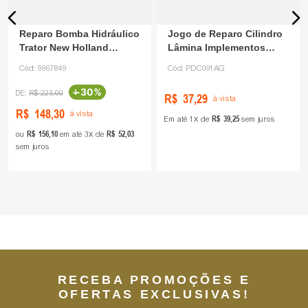
Reparo Bomba Hidráulico
Jogo de Reparo Cilindro
Trator New Holland
Lâmina Implementos
9967849 Agel
PDC091 Agel
Cód:
9967849
Cód:
PDC091AG
-
30%
R$
223
,
00
R$
37
,
29
à vista
R$
148
,
30
à vista
R$
39
,
25
Em até
1
de
sem juros
R$
156
,
10
R$
52
,
03
ou
em até
3
de
sem juros
RECEBA PROMOÇÕES E
OFERTAS EXCLUSIVAS!