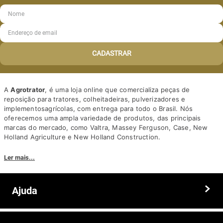
CADASTRAR
A
Agrotrator
, é uma loja online que comercializa peças de
reposição para tratores, colheitadeiras, pulverizadores e
implementosagrícolas, com entrega para todo o Brasil. Nós
oferecemos uma ampla variedade de produtos, das principais
marcas do mercado, como Valtra, Massey Ferguson, Case, New
Holland Agriculture e New Holland Construction.
Nosso diferencial está na qualidade dos produtos e nos preços
Ler mais...
competitivos. Nós também oferecemos um atendimento
personalizado, com equipe de profissionais altamente capacitados
para tirar dúvidas e auxiliar os clientes.
Ajuda
Somos a solução ideal para quem busca peças e acessórios agrícolas
de alta qualidade, preços competitivos e atendimento especializado.
Faça seu pedido hoje mesmo!
Trocas e devoluções