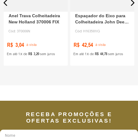
Anel Trava Colheitadeira
Espaçador do Eixo para
New Holland 370006 FIX
Colheitadeira John Deere
H163561
Cód:
370006N
Cód:
H163561IG
R$
3
,
04
R$
42
,
54
à vista
à vista
R$
3
,
20
R$
44
,
78
Em até
1
de
sem juros
Em até
1
de
sem juros
RECEBA PROMOÇÕES E
OFERTAS EXCLUSIVAS!