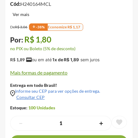
Cód:
H240164MCL
De
R$
3
,
06
-
38
%
Economize
R$
1
,
17
R$
1
,
80
no PIX ou Boleto (5% de desconto)
R$
1
,
89
1
x de
R$
1
,
89
Mais formas de pagamento
Entrega em todo Brasil!
Informe seu CEP para ver opções de entrega.
Consultar CEP
Estoque:
100
Unidades
－
＋