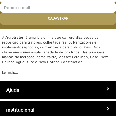
CADASTRAR
A
Agrotrator
, é uma loja online que comercializa peças de
reposição para tratores, colheitadeiras, pulverizadores e
implementosagrícolas, com entrega para todo o Brasil. Nós
oferecemos uma ampla variedade de produtos, das principais
marcas do mercado, como Valtra, Massey Ferguson, Case, New
Holland Agriculture e New Holland Construction.
Nosso diferencial está na qualidade dos produtos e nos preços
Ler mais...
competitivos. Nós também oferecemos um atendimento
personalizado, com equipe de profissionais altamente capacitados
para tirar dúvidas e auxiliar os clientes.
Ajuda
Somos a solução ideal para quem busca peças e acessórios agrícolas
de alta qualidade, preços competitivos e atendimento especializado.
Faça seu pedido hoje mesmo!
Trocas e devoluções
institucional
Prazos e entregas