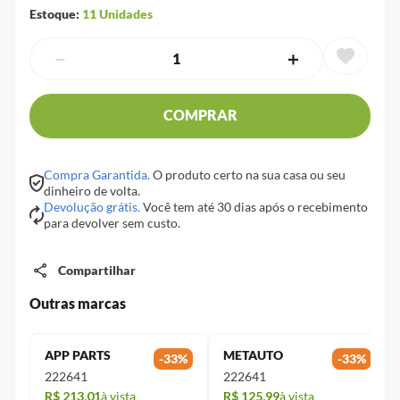
Estoque:
11
Unidades
－
＋
COMPRAR
Compra Garantida.
O produto certo na sua casa ou seu
dinheiro de volta.
Devolução grátis.
Você tem até 30 dias após o recebimento
para devolver sem custo.
Compartilhar
Outras marcas
APP PARTS
METAUTO
-
33
%
-
33
%
222641
222641
R$ 213,01
à vista
R$ 125,99
à vista