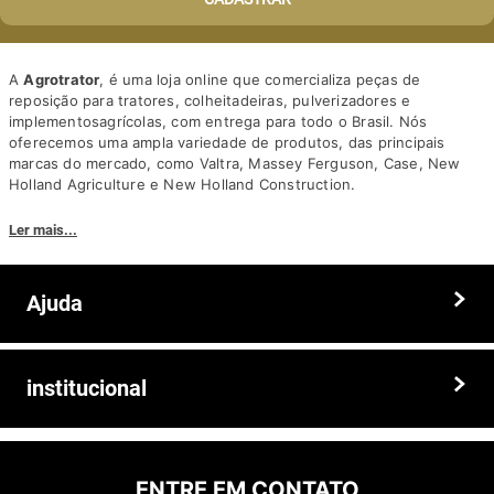
A
Agrotrator
, é uma loja online que comercializa peças de
reposição para tratores, colheitadeiras, pulverizadores e
implementosagrícolas, com entrega para todo o Brasil. Nós
oferecemos uma ampla variedade de produtos, das principais
marcas do mercado, como Valtra, Massey Ferguson, Case, New
Holland Agriculture e New Holland Construction.
Nosso diferencial está na qualidade dos produtos e nos preços
Ler mais...
competitivos. Nós também oferecemos um atendimento
personalizado, com equipe de profissionais altamente capacitados
para tirar dúvidas e auxiliar os clientes.
Ajuda
Somos a solução ideal para quem busca peças e acessórios agrícolas
de alta qualidade, preços competitivos e atendimento especializado.
Faça seu pedido hoje mesmo!
Trocas e devoluções
institucional
Prazos e entregas
Quem somos
Politica de privacidade
ENTRE EM CONTATO