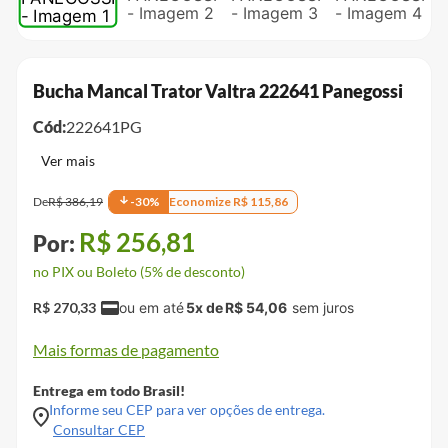
Bucha Mancal Trator Valtra 222641 Panegossi
Cód:
222641PG
De
R$
386
,
19
-
30
%
Economize
R$
115
,
86
R$
256
,
81
no PIX ou Boleto (5% de desconto)
R$
270
,
33
5
x de
R$
54
,
06
Mais formas de pagamento
Entrega em todo Brasil!
Informe seu CEP para ver opções de entrega.
Consultar CEP