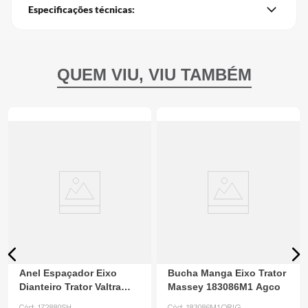
Especificações técnicas:
Anel Espaçador Eixo
Bucha Manga Eixo Trator
Dianteiro Trator Valtra
Massey 183086M1 Agco
172880 Mallas Car
Cód:
172880SH
Cód:
183086M1ORIG