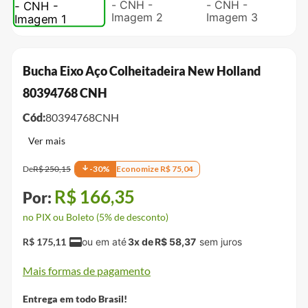
Bucha Eixo Aço Colheitadeira New Holland
80394768 CNH
Cód:
80394768CNH
De
R$
250
,
15
-
30
%
Economize
R$
75
,
04
R$
166
,
35
no PIX ou Boleto (5% de desconto)
R$
175
,
11
3
x de
R$
58
,
37
Mais formas de pagamento
Entrega em todo Brasil!