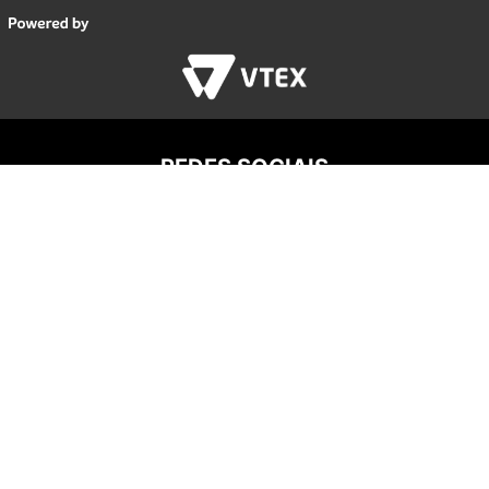
REDES SOCIAIS
AGROTRATOR PARTS COMERCIO DIGITAL LTDA
Av. Pres. Castelo Branco, 7777 - Andar 1 - Conj. A - São
Paulo/SP - CEP 05.034-000 - CNPJ: 35.673.897/0001-
07
Endereço eletrônico:
vendas@agrotrator.com.br