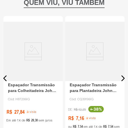
Espaçador Transmissão
Espaçador Transmissão
para Colheitadeira John
para Plantadeira John
Deere H87206
Deere CQ39196
Cód:
H87206IG
Cód:
CQ39196IG
-
38%
R$
12
,
25
R$
27
,
84
à vista
R$
7
,
16
à vista
R$
29
,
30
Em até
1
de
sem juros
R$
7
,
54
R$
7
,
54
ou
em até
1
de
sem