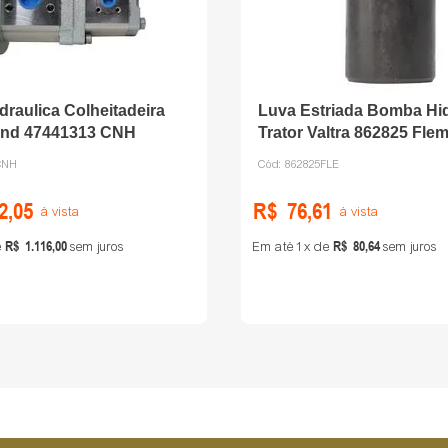
raulica Colheitadeira
Luva Estriada Bomba Hid
and 47441313 CNH
Trator Valtra 862825 Fle
CNH
Cód:
862825FLE
2
,
05
R$
76
,
61
à vista
à vista
R$
1
.
116
,
00
R$
80
,
64
e
sem juros
Em até
1
de
sem juros