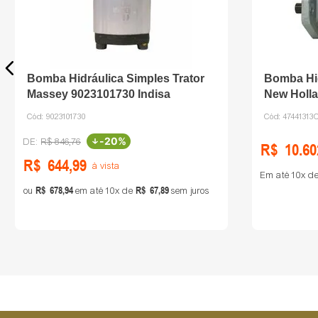
Bomba Hidráulica Simples Trator
Bomba Hid
Massey 9023101730 Indisa
New Holl
Cód:
9023101730
Cód:
47441313
-
20%
R$
846
,
76
R$
10
.
60
R$
644
,
99
à vista
Em até
10
d
R$
678
,
94
R$
67
,
89
ou
em até
10
de
sem juros