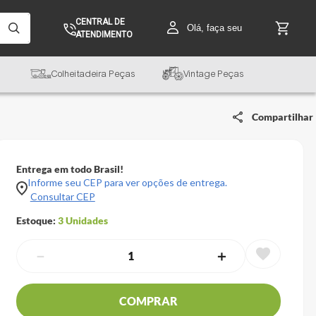
CENTRAL DE
Olá, faça seu
ATENDIMENTO
Colheitadeira Peças
Vintage Peças
Compartilhar
Entrega em todo Brasil!
Informe seu CEP para ver opções de entrega.
Consultar CEP
Estoque:
3
Unidades
－
＋
COMPRAR