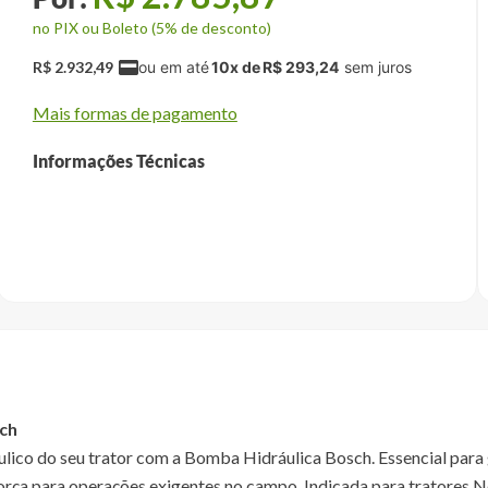
no PIX ou Boleto (5% de desconto)
R$
2
.
932
,
49
10
x de
R$
293
,
24
Mais formas de pagamento
Informações Técnicas
ch
áulico do seu trator com a Bomba Hidráulica Bosch. Essencial par
 força para operações exigentes no campo. Indicada para tratores