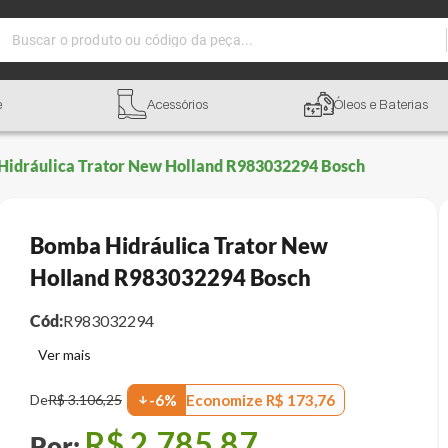
Buscar o produto ou código da peça...
e
Acessórios
Óleos e Baterias
idráulica Trator New Holland R983032294 Bosch
Bomba Hidráulica Trator New
Holland R983032294 Bosch
Cód:
R983032294
Economize
R$
173
,
76
De
R$
3
.
106
,
25
-
6
%
R$
2
.
785
,
87