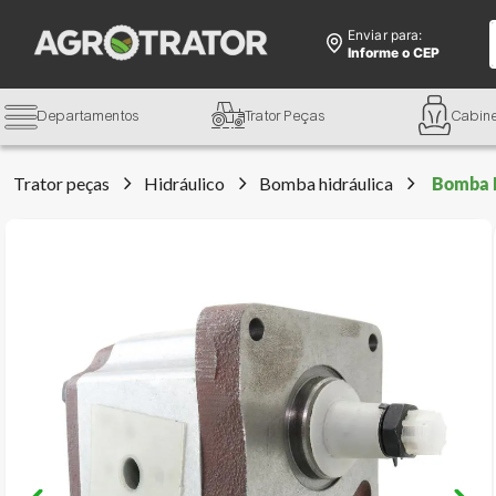
Enviar para:
Informe o CEP
Departamentos
Trator Peças
Cabin
Trator peças
Hidráulico
Bomba hidráulica
Bomba H