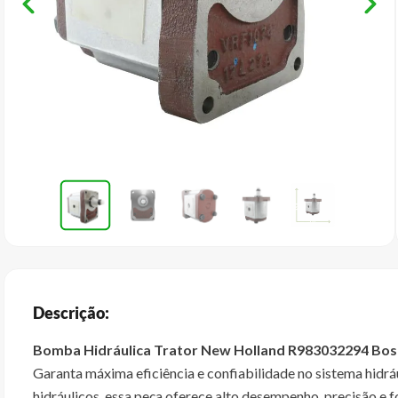
Descrição:
Bomba Hidráulica Trator New Holland R983032294 Bos
Garanta máxima eficiência e confiabilidade no sistema hidr
hidráulicos, essa peça oferece alto desempenho, precisão e