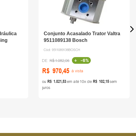
ráulica
Conjunto Acasalado Trator Valtra
ming
9511089138 Bosch
Cód:
9511089138BOSCH
-
6%
R$
1
.
082
,
06
R$
970
,
45
à vista
R$
1
.
021
,
53
R$
102
,
15
ou
em até
10
de
sem
juros