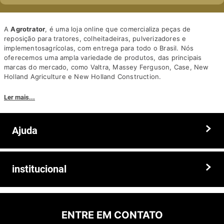
A
Agrotrator
, é uma loja online que comercializa peças de
reposição para tratores, colheitadeiras, pulverizadores e
implementosagrícolas, com entrega para todo o Brasil. Nós
oferecemos uma ampla variedade de produtos, das principais
marcas do mercado, como Valtra, Massey Ferguson, Case, New
Holland Agriculture e New Holland Construction.
Nosso diferencial está na qualidade dos produtos e nos preços
Ler mais...
competitivos. Nós também oferecemos um atendimento
personalizado, com equipe de profissionais altamente capacitados
para tirar dúvidas e auxiliar os clientes.
Ajuda
Somos a solução ideal para quem busca peças e acessórios agrícolas
de alta qualidade, preços competitivos e atendimento especializado.
Faça seu pedido hoje mesmo!
Trocas e devoluções
institucional
Prazos e entregas
Quem somos
Politica de privacidade
ENTRE EM CONTATO