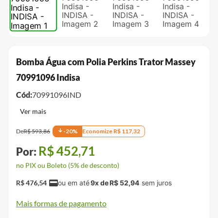
Bomba Água com Polia Perkins Trator Massey
70991096 Indisa
Cód:
70991096IND
De
R$
593
,
86
-
20
%
Economize
R$
117
,
32
R$
452
,
71
no PIX ou Boleto (5% de desconto)
R$
476
,
54
9
x de
R$
52
,
94
Mais formas de pagamento