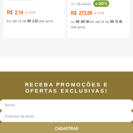
-
30%
R$
410
,
66
R$
2
,
14
R$
273
,
09
à vista
à vista
R$
2
,
25
Em até
1
de
sem juros
R$
287
,
46
R$
57
,
49
ou
em até
5
de
sem juros
RECEBA PROMOÇÕES E
OFERTAS EXCLUSIVAS!
CADASTRAR