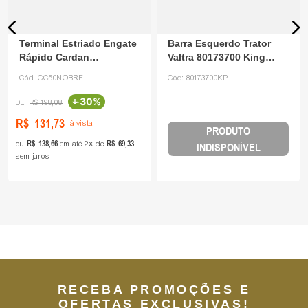
Terminal Estriado Engate
Barra Esquerdo Trator
Rápido Cardan
Valtra 80173700 King
Implemento CC50 NOR
Parts
Cód:
CC50NOBRE
Cód:
80173700KP
-
30%
R$
198
,
08
R$
131
,
73
à vista
PRODUTO
R$
138
,
66
R$
69
,
33
ou
em até
2
de
INDISPONÍVEL
sem juros
RECEBA PROMOÇÕES E
OFERTAS EXCLUSIVAS!