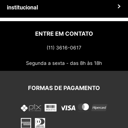
Trocas e devoluções
institucional
Prazos e entregas
Quem somos
Politica de privacidade
ENTRE EM CONTATO
Termos de uso
(11) 3616-0617
Nossos cupons
Segunda a sexta - das 8h às 18h
FORMAS DE PAGAMENTO