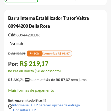
Barra Interna Estabilizador Trator Valtra
80944200 Della Rosa
Cód:
80944200DR
De
R$
329
,
58
-
30
%
Economize
R$
98
,
87
R$
219
,
17
no PIX ou Boleto (5% de desconto)
R$
230
,
71
4
x de
R$
57
,
67
Mais formas de pagamento
Entrega em todo Brasil!
Informe seu CEP para ver opções de entrega.
Consultar CEP