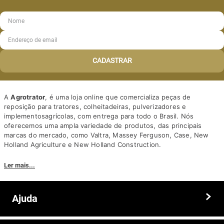
CADASTRAR
A
Agrotrator
, é uma loja online que comercializa peças de
reposição para tratores, colheitadeiras, pulverizadores e
implementosagrícolas, com entrega para todo o Brasil. Nós
oferecemos uma ampla variedade de produtos, das principais
marcas do mercado, como Valtra, Massey Ferguson, Case, New
Holland Agriculture e New Holland Construction.
Nosso diferencial está na qualidade dos produtos e nos preços
Ler mais...
competitivos. Nós também oferecemos um atendimento
personalizado, com equipe de profissionais altamente capacitados
para tirar dúvidas e auxiliar os clientes.
Ajuda
Somos a solução ideal para quem busca peças e acessórios agrícolas
de alta qualidade, preços competitivos e atendimento especializado.
Faça seu pedido hoje mesmo!