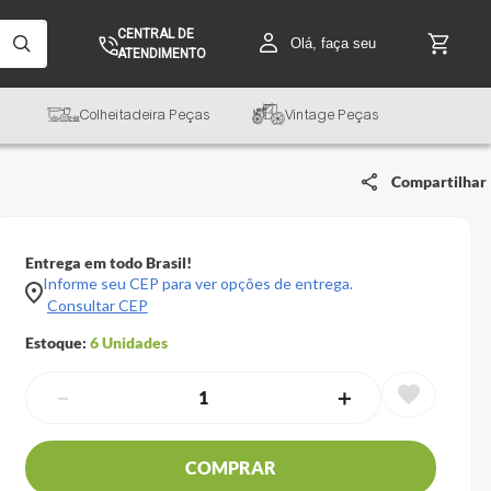
CENTRAL DE
Olá, faça seu
ATENDIMENTO
Colheitadeira Peças
Vintage Peças
Compartilhar
Entrega em todo Brasil!
Informe seu CEP para ver opções de entrega.
Consultar CEP
Estoque:
6
Unidades
－
＋
COMPRAR