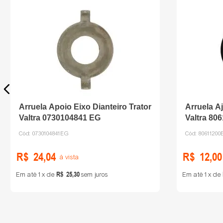
Arruela Apoio Eixo Dianteiro Trator
Arruela Aj
Valtra 0730104841 EG
Valtra 80
Cód:
0730104841EG
Cód:
80611200
R$
24
,
04
R$
12
,
00
à vista
R$
25
,
30
Em até
1
de
sem juros
Em até
1
de