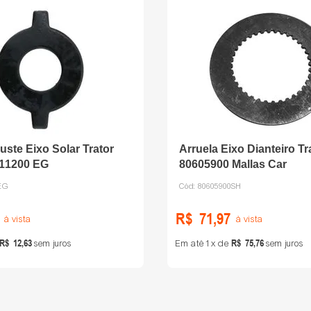
uste Eixo Solar Trator
Arruela Eixo Dianteiro Tra
611200 EG
80605900 Mallas Car
EG
Cód:
80605900SH
R$
71
,
97
à vista
à vista
R$
12
,
63
R$
75
,
76
sem juros
Em até
1
de
sem juros