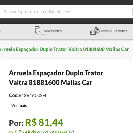
Buscar o produto ou código da peça...
e
Acessórios
Óleos e Baterias
Arruela Espaçador Duplo Trator Valtra 81881600 Mallas Car
Arruela Espaçador Duplo Trator
Valtra 81881600 Mallas Car
Cód:
81881600SH
R$
81
,
44
no PIX ou Boleto (5% de desconto)