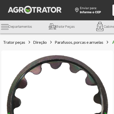
Enviar para:
Informe o CEP
Departamentos
Trator Peças
Cabin
Trator peças
Direção
Parafusos, porcas e arruelas