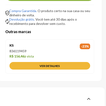
Compra Garantida.
O produto certo na sua casa ou seu
dinheiro de volta.
Devolução grátis.
Você tem até 30 dias após o
recebimento para devolver sem custo.
Outras marcas
KS
-
23
%
836119459
R$ 156,46
à vista
VER DETALHES