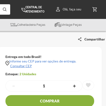
CENTRAL DE
Olá, faça seu
ATENDIMENTO
Colheitadeira Peças
Vintage Peças
Compartilhar
Entrega em todo Brasil!
Informe seu CEP para ver opções de entrega.
Consultar CEP
Estoque:
2
Unidades
－
＋
COMPRAR