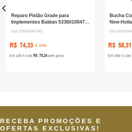
Reparo Pistão Grade para
Bucha Cob
Implementos Baldan 53360100479
New Holl
Agel
Cód:
53360100479AG
Cód:
8729526
R$
74
,
33
R$
58
,
31
à vista
R$
78
,
24
Em até
1
de
sem juros
Em até
1
de
RECEBA PROMOÇÕES E
OFERTAS EXCLUSIVAS!