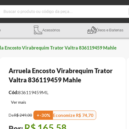
Buscar o produto ou código da peça...
e
Acessórios
Óleos e Baterias
la Encosto Virabrequim Trator Valtra 836119459 Mahle
Arruela Encosto Virabrequim Trator
Valtra 836119459 Mahle
Cód:
836119459ML
Economize
R$
74
,
70
De
R$
249
,
00
-
30
%
R$
165
,
58