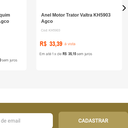
equim
Anel Motor Trator Valtra KH5903
 Agco
Agco
Cód:
KH5903
R$
33
,
39
à vista
R$
35
,
15
Em até
1
de
sem juros
0
sem juros
CADASTRAR