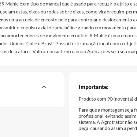
Mahle é um tipo de mancal que é usado para reduzir o atrito e ser
 sejam estas, eixos ou rodas sobre eixos, como virabrequim, per
nos uma arruela de encosto nele para controlar o deslocamento ax
ansmitir o impulso axial de uma hélice girando em movimento para 
omo amortecedores de movimento errático. A Mahle é uma empresa
s Unidos, Chile e Brasil. Possui forte atuação local com o objet
s de tratores Valtra, consulte no campo Aplicações se a sua máqu
Importante:
Produto com 90 (noventa) di
Para que a montagem seja fe
profissional, evitando ass
sistema. A Agrotrator não s
peça, causando assim a perd