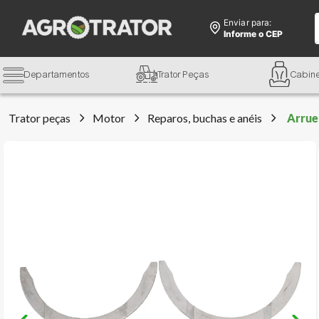
Enviar para:
Informe o CEP
Departamentos
Trator Peças
Cabin
Trator peças
Motor
Reparos, buchas e anéis
Arrue