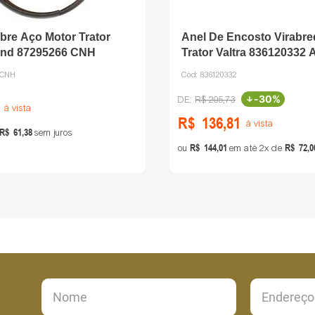
re Aço Motor Trator
Anel De Encosto Virabr
and 87295266 CNH
Trator Valtra 836120332
6CNH
Cód:
836120332
-
30%
R$
205
,
73
à vista
R$
136
,
81
à vista
R$
61
,
38
sem juros
R$
144
,
01
R$
72
,
0
ou
em até
2
de