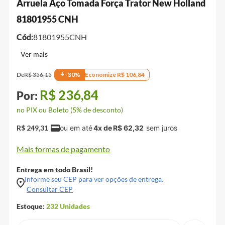
Arruela Aço Tomada Força Trator New Holland
81801955 CNH
Cód:
81801955CNH
De
R$
356
,
15
-
30
%
Economize
R$
106
,
84
R$
236
,
84
no PIX ou Boleto (5% de desconto)
R$
249
,
31
4
x de
R$
62
,
32
Mais formas de pagamento
Entrega em todo Brasil!
Informe seu CEP para ver opções de entrega.
Consultar CEP
Estoque:
232
Unidades