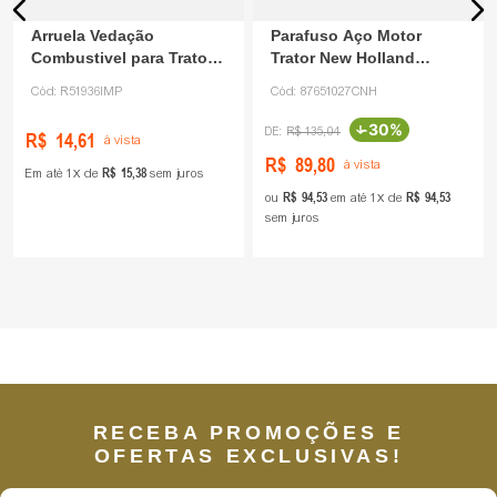
Arruela Vedação
Parafuso Aço Motor
Combustivel para Trator
Trator New Holland
John Deere R51936
87651027 CNH
Cód:
R51936IMP
Cód:
87651027CNH
-
30%
R$
135
,
04
R$
14
,
61
à vista
R$
89
,
80
à vista
R$
15
,
38
Em até
1
de
sem juros
R$
94
,
53
R$
94
,
53
ou
em até
1
de
sem juros
RECEBA PROMOÇÕES E
OFERTAS EXCLUSIVAS!