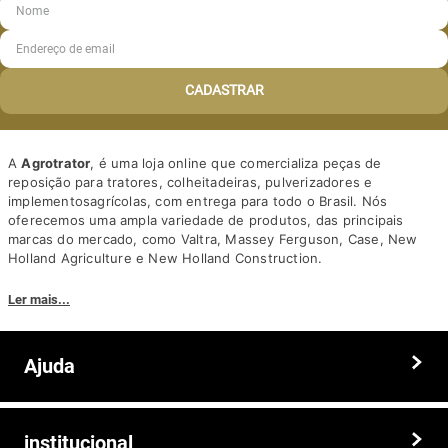
CADASTRAR
A
Agrotrator
, é uma loja online que comercializa peças de
reposição para tratores, colheitadeiras, pulverizadores e
implementosagrícolas, com entrega para todo o Brasil. Nós
oferecemos uma ampla variedade de produtos, das principais
marcas do mercado, como Valtra, Massey Ferguson, Case, New
Holland Agriculture e New Holland Construction.
Nosso diferencial está na qualidade dos produtos e nos preços
Ler mais...
competitivos. Nós também oferecemos um atendimento
personalizado, com equipe de profissionais altamente capacitados
para tirar dúvidas e auxiliar os clientes.
Ajuda
Somos a solução ideal para quem busca peças e acessórios agrícolas
de alta qualidade, preços competitivos e atendimento especializado.
Faça seu pedido hoje mesmo!
Trocas e devoluções
institucional