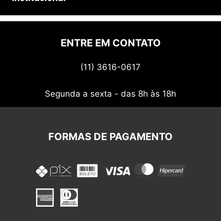
Prazos e entregas
Quem somos
Politica de privacidade
ENTRE EM CONTATO
Termos de uso
(11) 3616-0617
Nossos cupons
Segunda a sexta - das 8h às 18h
FORMAS DE PAGAMENTO